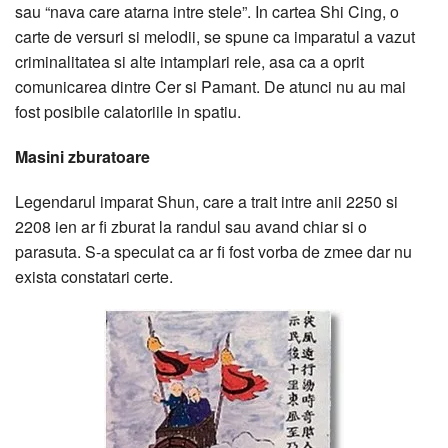
sau “nava care atarna intre stele”. In cartea Shi Cing, o
carte de versuri si melodii, se spune ca imparatul a vazut
criminalitatea si alte intamplari rele, asa ca a oprit
comunicarea dintre Cer si Pamant. De atunci nu au mai
fost posibile calatoriile in spatiu.
Masini zburatoare
Legendarul imparat Shun, care a trait intre anii 2250 si
2208 ien ar fi zburat la randul sau avand chiar si o
parasuta. S-a speculat ca ar fi fost vorba de zmee dar nu
exista constatari certe.