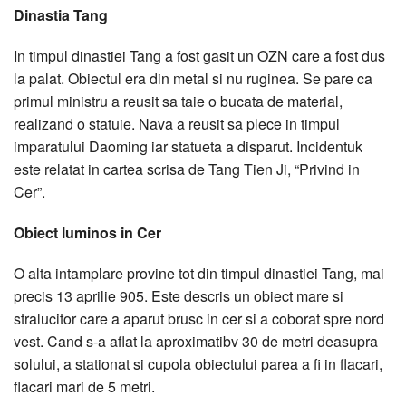
Dinastia Tang
In timpul dinastiei Tang a fost gasit un OZN care a fost dus
la palat. Obiectul era din metal si nu ruginea. Se pare ca
primul ministru a reusit sa taie o bucata de material,
realizand o statuie. Nava a reusit sa plece in timpul
imparatului Daoming iar statueta a disparut. Incidentuk
este relatat in cartea scrisa de Tang Tien Ji, “Privind in
Cer”.
Obiect luminos in Cer
O alta intamplare provine tot din timpul dinastiei Tang, mai
precis 13 aprilie 905. Este descris un obiect mare si
stralucitor care a aparut brusc in cer si a coborat spre nord
vest. Cand s-a aflat la aproximatibv 30 de metri deasupra
solului, a stationat si cupola obiectului parea a fi in flacari,
flacari mari de 5 metri.