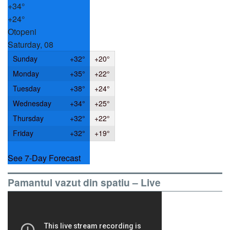
+
34°
+
24°
Otopeni
Saturday, 08
Sunday
+
32°
+
20°
Monday
+
35°
+
22°
Tuesday
+
38°
+
24°
Wednesday
+
34°
+
25°
Thursday
+
32°
+
22°
Friday
+
32°
+
19°
See 7-Day Forecast
Pamantul vazut din spatiu – Live