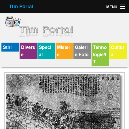
Tfm Portal
MENU
Forum
Felicitari animate
Virtual Cards
Stiri
Divers
Speci
Mister
Galeri
Tehno
Cultur
e
al
e
e Foto
logie/I
a
Chat
T
Jocuri
Horoscop
Wallpaper
V-chat