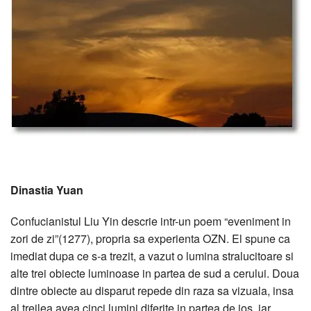
Dinastia Yuan
Confucianistul Liu Yin descrie intr-un poem “eveniment in
zori de zi”(1277), propria sa experienta OZN. El spune ca
imediat dupa ce s-a trezit, a vazut o lumina stralucitoare si
alte trei obiecte luminoase in partea de sud a cerului. Doua
dintre obiecte au disparut repede din raza sa vizuala, insa
al treilea avea cinci lumini diferite in partea de jos, iar