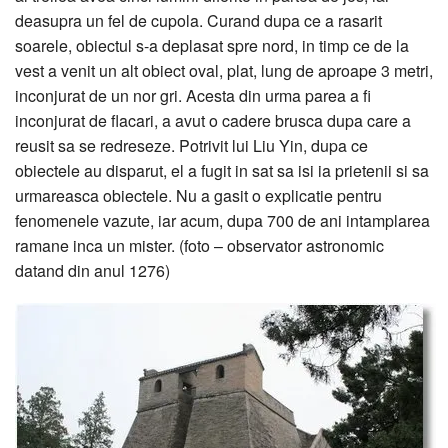
deasupra un fel de cupola. Curand dupa ce a rasarit
soarele, obiectul s-a deplasat spre nord, in timp ce de la
vest a venit un alt obiect oval, plat, lung de aproape 3 metri,
inconjurat de un nor gri. Acesta din urma parea a fi
inconjurat de flacari, a avut o cadere brusca dupa care a
reusit sa se redreseze. Potrivit lui Liu Yin, dupa ce
obiectele au disparut, el a fugit in sat sa isi ia prietenii si sa
urmareasca obiectele. Nu a gasit o explicatie pentru
fenomenele vazute, iar acum, dupa 700 de ani intamplarea
ramane inca un mister. (foto – observator astronomic
datand din anul 1276)