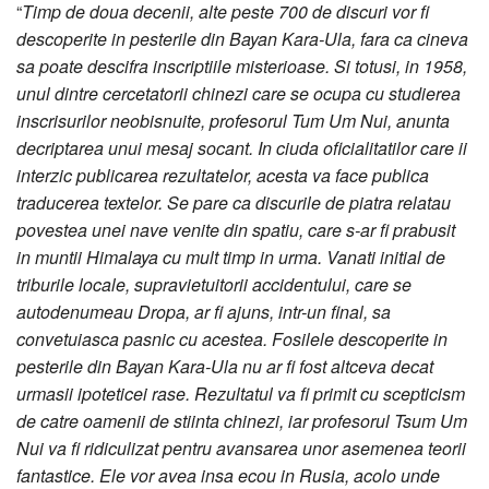
“
Timp de doua decenii, alte peste 700 de discuri vor fi
descoperite in pesterile din Bayan Kara-Ula, fara ca cineva
sa poate descifra inscriptiile misterioase. Si totusi, in 1958,
unul dintre cercetatorii chinezi care se ocupa cu studierea
inscrisurilor neobisnuite, profesorul Tum Um Nui, anunta
decriptarea unui mesaj socant. In ciuda oficialitatilor care ii
interzic publicarea rezultatelor, acesta va face publica
traducerea textelor. Se pare ca discurile de piatra relatau
povestea unei nave venite din spatiu, care s-ar fi prabusit
in muntii Himalaya cu mult timp in urma. Vanati initial de
triburile locale, supravietuitorii accidentului, care se
autodenumeau Dropa, ar fi ajuns, intr-un final, sa
convetuiasca pasnic cu acestea. Fosilele descoperite in
pesterile din Bayan Kara-Ula nu ar fi fost altceva decat
urmasii ipoteticei rase. Rezultatul va fi primit cu scepticism
de catre oamenii de stiinta chinezi, iar profesorul Tsum Um
Nui va fi ridiculizat pentru avansarea unor asemenea teorii
fantastice. Ele vor avea insa ecou in Rusia, acolo unde