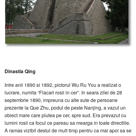
Dinastia Qing
Intre anii 1890 si 1892, pictorul Wu Ru You a realizat o
lucrare, numita “Flacari rosii in cer”. In seara zilei de 28
septembrie 1890, impreuna cu alte sute de persoane
prezente la Que Zhu, podul de peste Nanjing, a vazut un
obiect mare care plutea pe cer, spre sud. Era prevazut cu
lumini rosii ca focul ce pareau sa mearga in toate directiile.
A ramas vizibil destul de mult timp pentru ca mai apoi sa se