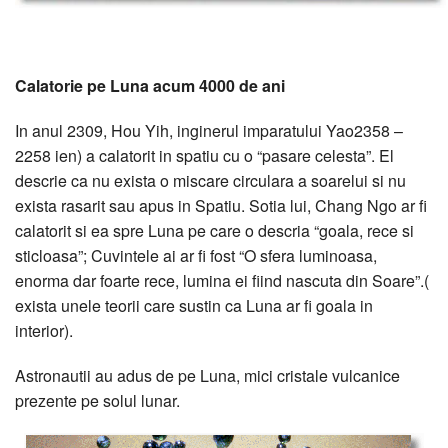
Calatorie pe Luna acum 4000 de ani
In anul 2309, Hou Yih, inginerul imparatului Yao2358 –
2258 ien) a calatorit in spatiu cu o “pasare celesta”. El
descrie ca nu exista o miscare circulara a soarelui si nu
exista rasarit sau apus in Spatiu. Sotia lui, Chang Ngo ar fi
calatorit si ea spre Luna pe care o descria “goala, rece si
sticloasa”; Cuvintele ai ar fi fost “O sfera luminoasa,
enorma dar foarte rece, lumina ei fiind nascuta din Soare”.(
exista unele teorii care sustin ca Luna ar fi goala in
interior).
Astronautii au adus de pe Luna, mici cristale vulcanice
prezente pe solul lunar.