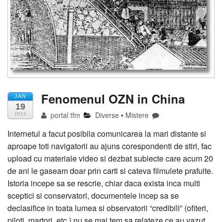
Fenomenul OZN in China
JAN
19
portal tfm
Diverse
•
Mistere
2013
Internetul a facut posibila comunicarea la mari distante si
aproape toti navigatorii au ajuns corespondenti de stiri, fac
upload cu materiale video si dezbat subiecte care acum 20
de ani le gaseam doar prin carti si cateva filmulete prafuite.
Istoria incepe sa se rescrie, chiar daca exista inca multi
sceptici si conservatori, documentele incep sa se
declasifice in toata lumea si observatorii “credibili” (ofiteri,
piloti, martori, etc ) nu se mai tem sa relateze ce au vazut