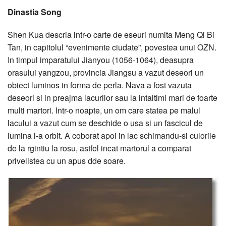
Dinastia Song
Shen Kua descria intr-o carte de eseuri numita Meng Qi Bi
Tan, in capitolul “evenimente ciudate”, povestea unui OZN.
In timpul imparatului Jianyou (1056-1064), deasupra
orasului yangzou, provincia Jiangsu a vazut deseori un
obiect luminos in forma de perla. Nava a fost vazuta
deseori si in preajma lacurilor sau la intaltimi mari de foarte
multi martori. Intr-o noapte, un om care statea pe malul
lacului a vazut cum se deschide o usa si un fascicul de
lumina l-a orbit. A coborat apoi in lac schimandu-si culorile
de la rgintiu la rosu, astfel incat martorul a comparat
privelistea cu un apus dde soare.