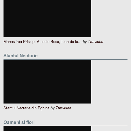
Manastirea Prislop, Arsenie Boca, Ioan de la...
by
Tfmvideo
Sfantul Nectarie
Sfantul Nectarie din Eghina
by
Tfmvideo
Oameni si flori