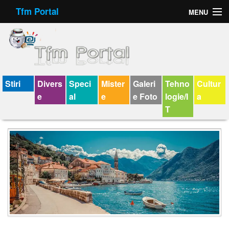
Tfm Portal
MENU
Forum
Felicitari animate
Virtual Cards
Stiri
Divers
Speci
Mister
Galeri
Tehno
Cultur
e
al
e
e Foto
logie/I
a
Chat
T
Jocuri
Horoscop
Wallpaper
V-chat