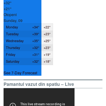
+
32°
+
21°
Otopeni
Sunday, 09
Monday
+
34°
+
22°
Tuesday
+
39°
+
23°
Wednesday
+
35°
+
25°
Thursday
+
32°
+
23°
Friday
+
31°
+
19°
Saturday
+
32°
+
18°
See 7-Day Forecast
Pamantul vazut din spatiu – Live