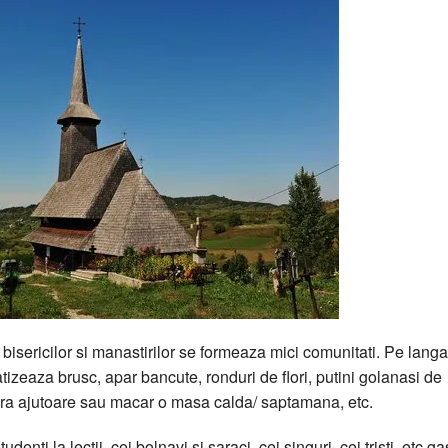
 bisericilor si manastirilor se formeaza mici comunitati. Pe langa
ratizeaza brusc, apar bancute, ronduri de flori, putini golanasi de
ofera ajutoare sau macar o masa calda/ saptamana, etc.
enti la lectii, cei bolnavi si saraci, cei singuri, cei tristi, etc g