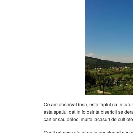
Ce am observat insa, este faptul ca in jurul
asta spatiul dat in folosinta bisericii se de
cartier sau deloc, multe lacasuri de cult 
Copii primesc ajutor de la pensionari sau stud