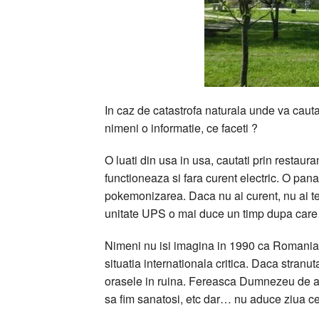
In caz de catastrofa naturala unde va caut
nimeni o informatie, ce faceti ?
O luati din usa in usa, cautati prin restau
functioneaza si fara curent electric. O pan
pokemonizarea. Daca nu ai curent, nu ai tel
unitate UPS o mai duce un timp dupa care…
Nimeni nu isi imagina in 1990 ca Romania v
situatia internationala critica. Daca stran
orasele in ruina. Fereasca Dumnezeu de asa
sa fim sanatosi, etc dar… nu aduce ziua c