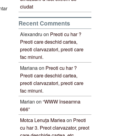
ciudat
ntar
Recent Comments
Alexandru
on
Preoti cu har ?
Preoti care deschid cartea,
preoti clarvazatori, preoti care
fac minuni.
Mariana
on
Preoti cu har ?
Preoti care deschid cartea,
preoti clarvazatori, preoti care
fac minuni.
Marian
on
“WWW înseamna
666”
Motca Lenuța Mariea
on
Preoti
cu har 3. Preot clarvazator, preot
care deschide cartea, etc.