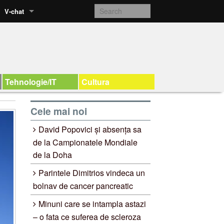
V-chat
Tehnologie/IT
Cultura
Cele mai noi
David Popovici și absența sa
de la Campionatele Mondiale
de la Doha
Parintele Dimitrios vindeca un
bolnav de cancer pancreatic
Minuni care se intampla astazi
– o fata ce suferea de scleroza