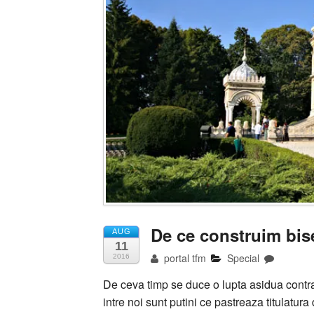
De ce construim bise
AUG
11
portal tfm
Special
2016
De ceva timp se duce o lupta asidua contra
intre noi sunt putini ce pastreaza titulatura 