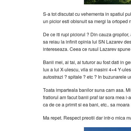
S-a tot discutat cu vehementa in spatiul pub
un picior esti obisnuit sa mergi la ortoped
De ce iti rupi piciorul ? Din cauza gropilor
sa reiau la infinit opinia lui SN Lazarev de
intereseaza. Ceea ce rusul Lazarev spune in t
Banii mei, ai tai, ai tuturor au fost dati in 
lux a lui X-ulescu, vila si masini 4×4 Y-ul
autostrazi ? spitale ? etc ? In buzunarele u
Toata imparteala banilor suna cam asa. Mi-a 
fratiorul am facut banii praf iar sora mea i
ca de ce a primit si ea bani, etc.. sa moara 
Ma repet. Respect preotii dar intr-o mica ma