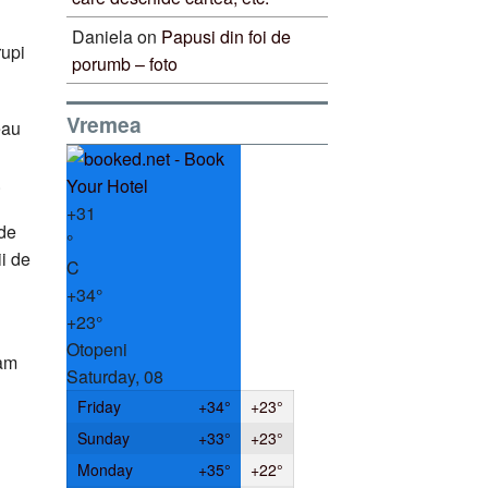
Daniela
on
Papusi din foi de
rupi
porumb – foto
Vremea
eau
.
+
31
 de
°
ii de
C
+
34°
+
23°
Otopeni
lam
Saturday, 08
Friday
+
34°
+
23°
Sunday
+
33°
+
23°
Monday
+
35°
+
22°