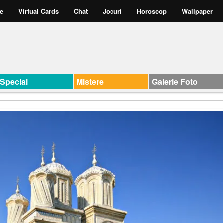
te
Virtual Cards
Chat
Jocuri
Horoscop
Wallpaper
Special
Mistere
Galerie Foto