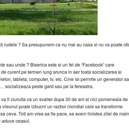
ati rudele ? Sa presupunem ca nu mai au casa si nu va poate ofe
rante sau unde ? Biserica este si un fel de “Facebook” care
a de curent pe termen lung arunca in aer toata socializarea si
efon, tableta, computer, tv, etc. Cine isi permite un generator s
 socializeaza peste gard sau pe la fereastra.
a fi ciuruita ca un svaiter dupa 30 de ani si nici pomeneala de
uta vreunul poate izbucni un razboi mondial care sa transforme
 ceva. Toti am vrea sa fie pace, sa avem linistea zilei de main
e aduce ceasul.