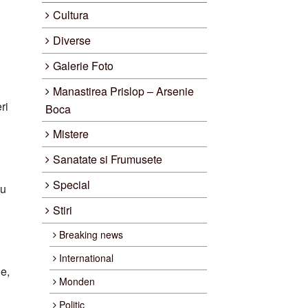
Cultura
Diverse
Galerie Foto
Manastirea Prislop – Arsenie
ri
Boca
Mistere
Sanatate si Frumusete
Special
au
Stiri
Breaking news
International
e,
Monden
Politic