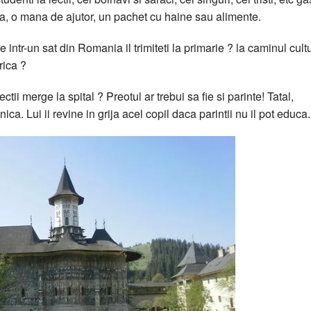
ga, o mana de ajutor, un pachet cu haine sau alimente.
e intr-un sat din Romania il trimiteti la primarie ? la caminul cult
rica ?
tii merge la spital ? Preotul ar trebui sa fie si parinte! Tatal,
a. Lui ii revine in grija acel copil daca parintii nu il pot educa.