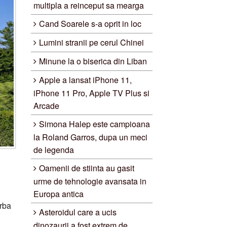
multipla a reinceput sa mearga
Cand Soarele s-a oprit in loc
Lumini stranii pe cerul Chinei
Minune la o biserica din Liban
Apple a lansat iPhone 11,
iPhone 11 Pro, Apple TV Plus si
Arcade
Simona Halep este campioana
la Roland Garros, dupa un meci
de legenda
Oamenii de stiinta au gasit
urme de tehnologie avansata in
Europa antica
orba
Asteroidul care a ucis
dinozaurii a fost extrem de