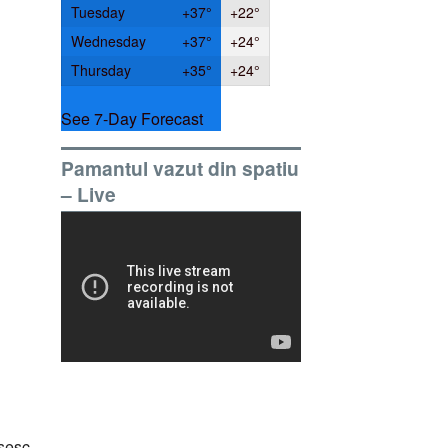
Tuesday
+
37°
+
22°
Wednesday
+
37°
+
24°
Thursday
+
35°
+
24°
See 7-Day Forecast
Pamantul vazut din spatiu
– Live
asesc