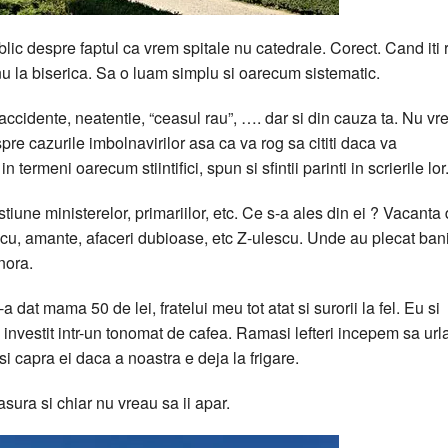
lic despre faptul ca vrem spitale nu catedrale. Corect. Cand iti 
 nu la biserica. Sa o luam simplu si oarecum sistematic.
, accidente, neatentie, “ceasul rau”, …. dar si din cauza ta. Nu vr
spre cazurile imbolnavirilor asa ca va rog sa cititi daca va
ermeni oarecum stiintifici, spun si sfintii parinti in scrierile lor
gestiune ministerelor, primariilor, etc. Ce s-a ales din ei ? Vacanta
escu, amante, afaceri dubioase, etc Z-ulescu. Unde au plecat ban
nora.
dat mama 50 de lei, fratelui meu tot atat si surorii la fel. Eu si
-a investit intr-un tonomat de cafea. Ramasi lefteri incepem sa ur
si capra ei daca a noastra e deja la frigare.
sura si chiar nu vreau sa ii apar.