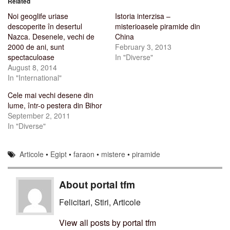
Related
Noi geoglife uriase
Istoria interzisa –
descoperite în desertul
misterioasele piramide din
Nazca. Desenele, vechi de
China
2000 de ani, sunt
February 3, 2013
spectaculoase
In "Diverse"
August 8, 2014
In "International"
Cele mai vechi desene din
lume, într-o pestera din Bihor
September 2, 2011
In "Diverse"
Articole
•
Egipt
•
faraon
•
mistere
•
piramide
About portal tfm
Felicitari, Stiri, Articole
View all posts by portal tfm