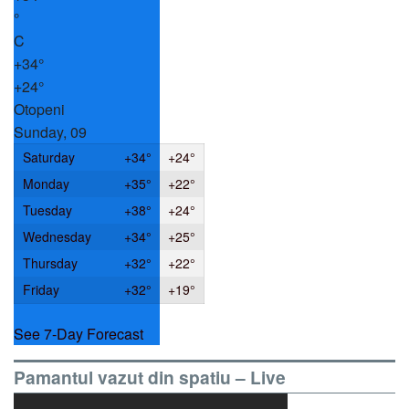
°
C
+
34°
+
24°
Otopeni
Sunday, 09
Saturday
+
34°
+
24°
Monday
+
35°
+
22°
Tuesday
+
38°
+
24°
Wednesday
+
34°
+
25°
Thursday
+
32°
+
22°
Friday
+
32°
+
19°
See 7-Day Forecast
Pamantul vazut din spatiu – Live