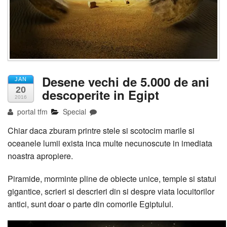
Desene vechi de 5.000 de ani
JAN
20
descoperite in Egipt
2016
portal tfm
Special
Chiar daca zburam printre stele si scotocim marile si
oceanele lumii exista inca multe necunoscute in imediata
noastra apropiere.
Piramide, morminte pline de obiecte unice, temple si statui
gigantice, scrieri si descrieri din si despre viata locuitorilor
antici, sunt doar o parte din comorile Egiptului.