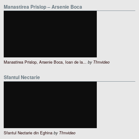
Manastirea Prislop – Arsenie Boca
Manastirea Prislop, Arsenie Boca, Ioan de la...
by
Tfmvideo
Sfantul Nectarie
Sfantul Nectarie din Eghina
by
Tfmvideo