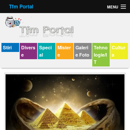
Tfm Portal
MENU
Forum
Felicitari animate
Virtual Cards
Stiri
Divers
Speci
Mister
Galeri
Tehno
Cultur
e
al
e
e Foto
logie/I
a
Chat
T
Jocuri
Horoscop
Wallpaper
V-chat