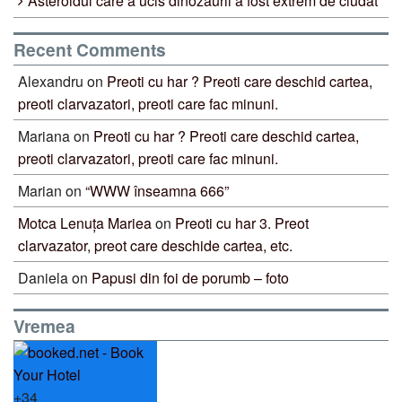
Asteroidul care a ucis dinozaurii a fost extrem de ciudat
Recent Comments
Alexandru
on
Preoti cu har ? Preoti care deschid cartea,
preoti clarvazatori, preoti care fac minuni.
Mariana
on
Preoti cu har ? Preoti care deschid cartea,
preoti clarvazatori, preoti care fac minuni.
Marian
on
“WWW înseamna 666”
Motca Lenuța Mariea
on
Preoti cu har 3. Preot
clarvazator, preot care deschide cartea, etc.
Daniela
on
Papusi din foi de porumb – foto
Vremea
+
34