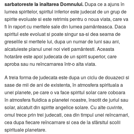
sarbatoreste la înaltarea Domnului.
Dupa ce a ajuns în
lumea spiritelor, spiritul inferior este judecat de un grup de
spirite evoluate si este retrimis pentru o noua viata, care va
fi în raport cu meritele sale din lumea pamânteasca. Daca
spiritul este evoluat si poate singur sa-si dea seama de
greselile si meritele lui, dupa un numar de luni sau ani,
alcatuieste planul unei noi vieti pamântesti. Aceasta
hotarâre este apoi judecata de un spirit superior, care
aproba sau nu reîncarnarea într-o alta viata.
A treia forma de judecata este dupa un ciclu de douazeci si
sase de mii de ani de existenta, în atmosfera spirituala a
unei planete, pe care o va face spiritul solar care coboara
în atmosfera fluidica a planetei noastre, însotit de juriul sau
solar, alcatuit din spirite angelice solare. Cu alte cuvinte,
omul trece prin trei judecati, cea din timpul unei reîncarnari,
cea dupa fiecare reîncarnare si cea de la sfârsitul scolii
spirituale planetare.