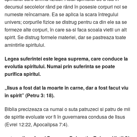
decursul secolelor rând pe rând în posesie corpuri noi se
numeste reîncarnare. Ea se aplica la scara întregului
univers; corpurile fizice se distrug pentru ca din ele sa se
formeze alte corpuri, în care sa-si faca scoala vietii un alt
spirit. Se distrug formele materiei, dar se pastreaza toate
amintirile spiritului.
Legea suferintei este legea suprema, care conduce la
evolutia spiritului. Numai prin suferinta se poate
purifica spiritul.
„Iisus a fost dat la moarte în carne, dar a fost facut viu
în spirit” (Petru 3: 18).
Biblia precizeaza ca numai o suta patruzeci si patru de mii
de spirite evoluate vor fi în guvernarea condusa de Iisus
(Evrei 12:22, Apocalipsa 7:4).