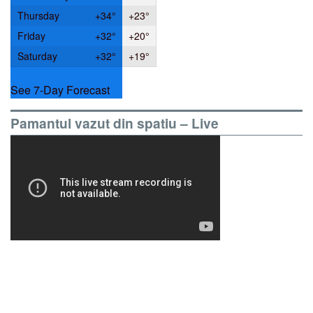
Thursday
+
34°
+
23°
Friday
+
32°
+
20°
Saturday
+
32°
+
19°
See 7-Day Forecast
Pamantul vazut din spatiu – Live