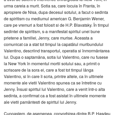
urma careia a murit. Sotia sa, care locuia în Franta, în
apropiere de Nisa, dupa decesul sotului, a facut o sedinta
de spiritism cu mediumul american G. Benjamin Wener,
care pe vremuri a fost folosit si de H.P. Blavatsky. În timpul
sedintei de spiritism, s-a manifestat spiritul unei bune
prietene a familiei, Jenny, care murise. Aceasta a
comunicat ca a stat tot timpul la capatâiul muribundului
Valentino, descriind transportul, operatia si înmormântarea
lui. Dupa o saptamâna, sotia lui Valentino, care nu fusese
la New York în momentul mortii sotului sau, a primit o
scrisoare de la sora ei, care a fost tot timpul lânga
Valentino, si în care îi scria, printre altele, ca în ultimele
momente ale vietii Valentino spunea ca se întretine cu
Jenny. Însusi spiritul lui Valentino, care a venit într-o alta
sedinta, a confirmat ca a fost asistat în ultimele momente
ale vietii pamântesti de spiritul lui Jenny.
Cunoastem, de asemenea, convorbirea dintre B.P. Hasdeu