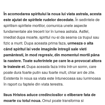
În acomodarea spiritului la noua lui viata astrala, acesta
este ajutat de spiritele rudelor decedate.
În sedintele de
spiritism spiritele mortilor, comunica unele aspecte
fundamentale ale trecerii lor în lumea astrala. Astfel,
imediat dupa moarte, spiritul nu-si da seama ca trupul sau
fizic a murit. Dupa aceasta prima faza,
urmeaza o alta
când spiritul îsi vede imaginile întregii sale vieti
pamântesti, în mod regresiv, din momentul mortii pâna
la nastere. Toate suferintele pe care le-a provocat altora
le traieste el.
Dupa aceasta faza intra într-un somn, care
poate dura foarte putin sau foarte mult, chiar ani de zile.
Existenta în noua sa viata este întunecoasa sau luminoasa
în raport cu faptele din viata terestra.
Iisus Hristos aduce credinciosilor o eliberare fata de
moarte cu totul noua.
Omul poate transforma si