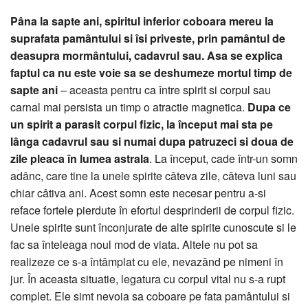
Pâna la sapte ani, spiritul inferior coboara mereu la
suprafata pamântului si îsi priveste, prin pamântul de
deasupra mormântului, cadavrul sau. Asa se explica
faptul ca nu este voie sa se deshumeze mortul timp de
sapte ani
– aceasta pentru ca între spirit si corpul sau
carnal mai persista un timp o atractie magnetica.
Dupa ce
un spirit a parasit corpul fizic, la început mai sta pe
lânga cadavrul sau si numai dupa patruzeci si doua de
zile pleaca în lumea astrala
. La început, cade într-un somn
adânc, care tine la unele spirite câteva zile, câteva luni sau
chiar câtiva ani. Acest somn este necesar pentru a-si
reface fortele pierdute în efortul desprinderii de corpul fizic.
Unele spirite sunt înconjurate de alte spirite cunoscute si le
fac sa înteleaga noul mod de viata. Altele nu pot sa
realizeze ce s-a întâmplat cu ele, nevazând pe nimeni în
jur. În aceasta situatie, legatura cu corpul vital nu s-a rupt
complet. Ele simt nevoia sa coboare pe fata pamântului si