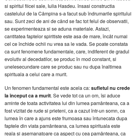
si spiritul fiicei sale, Iulia Hasdeu. însasi constructia
castelului de la Câmpina s-a facut sub îndrumarile spiritului
sau. Sunt zeci de ani de când se fac tot felul de observatii,
se experimenteaza si se aduna materiale. Astazi,
cantitatea faptelor spiritiste este asa de mare, încât numai
cel ce închide ochii nu vrea sa le vada. Se poate constata
ca sunt fenomene fundamentale, care, indiferent de gradul
evolutiv al decedatilor, se produc în mod constant, si
unelesecundare care se produc sau nu dupa înaltimea
spirituala a celui care a murit.
Un fenomen fundamental este acela ca:
sufletul nu crede
la început ca a murit
. Se vede tot ca un om, îsi aduce
aminte de toata activitatea lui din lumea pamânteana, ca a
fost vizitat de rude si prieteni, ca a cazut într-un somn, ca
lumea în care a ajuns este frumoasa sau întunecata dupa
faptele din viata pamânteana, ca lumea spirituala este
reala si asemanatoare ca aspect cu cea pamânteana, ca