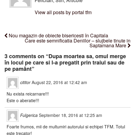
Felicitari, Stiri, Articole
View all posts by portal tfm
Nou magazin de obiecte bisericesti în Capitala
Care este semnificatia Deniilor – slujbele tinute in
Saptamana Mare
3 comments on “
Dupa moartea sa, omul merge
în locul pe care si l-a pregatit prin traiul sau de
pe pamânt
”
cititor
August 22, 2016 at 12:42 am
Nu exista reicarnare!!!
Este o aberatie!!!
Fulgerica
September 18, 2016 at 12:25 am
Foarte frumos, mii de multumiri autorului si echipei TFM. Totul
este trecator!