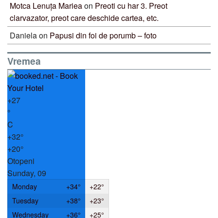
Motca Lenuța Mariea
on
Preoti cu har 3. Preot
clarvazator, preot care deschide cartea, etc.
Daniela
on
Papusi din foi de porumb – foto
Vremea
+
27
°
C
+
32°
+
20°
Otopeni
Sunday, 09
Monday
+
34°
+
22°
Tuesday
+
38°
+
23°
Wednesday
+
36°
+
25°