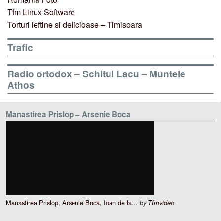
Tfm Linux Software
Torturi ieftine si delicioase – Timisoara
Trafic
Radio ortodox – Schitul Lacu – Muntele
Athos
Manastirea Prislop – Arsenie Boca
Manastirea Prislop, Arsenie Boca, Ioan de la...
by
Tfmvideo