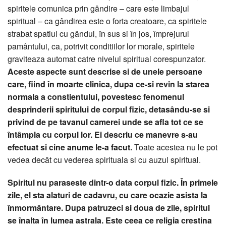
spiritele comunica prin gândire – care este limbajul
spiritual – ca gândirea este o forta creatoare, ca spiritele
strabat spatiul cu gândul, în sus si în jos, împrejurul
pamântului, ca, potrivit conditiilor lor morale, spiritele
graviteaza automat catre nivelul spiritual corespunzator.
Aceste aspecte sunt descrise si de unele persoane
care, fiind în moarte clinica, dupa ce-si revin la starea
normala a constientului, povestesc fenomenul
desprinderii spiritului de corpul fizic, detasându-se si
privind de pe tavanul camerei unde se afla tot ce se
întâmpla cu corpul lor. Ei descriu ce manevre s-au
efectuat si cine anume le-a facut.
Toate acestea nu le pot
vedea decât cu vederea spirituala si cu auzul spiritual.
Spiritul nu paraseste dintr-o data corpul fizic. În primele
zile, el sta alaturi de cadavru, cu care ocazie asista la
înmormântare. Dupa patruzeci si doua de zile, spiritul
se înalta în lumea astrala. Este ceea ce religia crestina