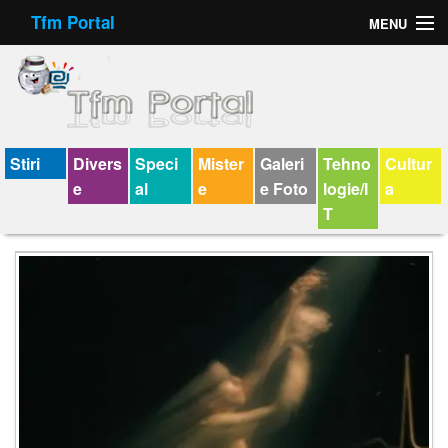
Tfm Portal
MENU
Forum
Felicitari animate
Virtual Cards
Stiri
Divers
Speci
Mister
Galeri
Tehno
Cultur
e
al
e
e Foto
logie/I
a
Chat
T
Jocuri
Horoscop
Wallpaper
V-chat