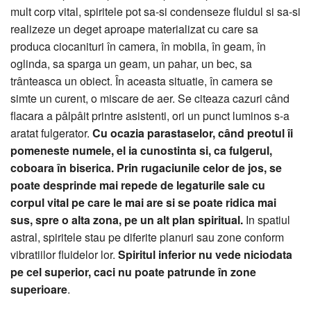
mult corp vital, spiritele pot sa-si condenseze fluidul si sa-si
realizeze un deget aproape materializat cu care sa
produca ciocanituri în camera, în mobila, în geam, în
oglinda, sa sparga un geam, un pahar, un bec, sa
trânteasca un obiect. În aceasta situatie, în camera se
simte un curent, o miscare de aer. Se citeaza cazuri când
flacara a pâlpâit printre asistenti, ori un punct luminos s-a
aratat fulgerator.
Cu ocazia parastaselor, când preotul îi
pomeneste numele, el ia cunostinta si, ca fulgerul,
coboara în biserica. Prin rugaciunile celor de jos, se
poate desprinde mai repede de legaturile sale cu
corpul vital pe care le mai are si se poate ridica mai
sus, spre o alta zona, pe un alt plan spiritual.
In spatiul
astral, spiritele stau pe diferite planuri sau zone conform
vibratiilor fluidelor lor.
Spiritul inferior nu vede niciodata
pe cel superior, caci nu poate patrunde în zone
superioare
.