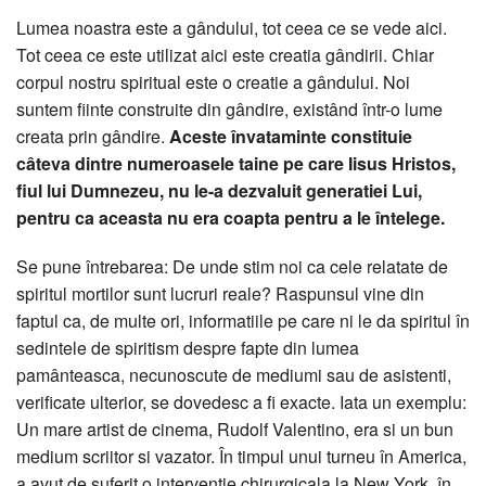
Lumea noastra este a gândului, tot ceea ce se vede aici.
Tot ceea ce este utilizat aici este creatia gândirii. Chiar
corpul nostru spiritual este o creatie a gândului. Noi
suntem fiinte construite din gândire, existând într-o lume
creata prin gândire.
Aceste învataminte constituie
câteva dintre numeroasele taine pe care Iisus Hristos,
fiul lui Dumnezeu, nu le-a dezvaluit generatiei Lui,
pentru ca aceasta nu era coapta pentru a le întelege.
Se pune întrebarea: De unde stim noi ca cele relatate de
spiritul mortilor sunt lucruri reale? Raspunsul vine din
faptul ca, de multe ori, informatiile pe care ni le da spiritul în
sedintele de spiritism despre fapte din lumea
pamânteasca, necunoscute de mediumi sau de asistenti,
verificate ulterior, se dovedesc a fi exacte. Iata un exemplu:
Un mare artist de cinema, Rudolf Valentino, era si un bun
medium scriitor si vazator. În timpul unui turneu în America,
a avut de suferit o interventie chirurgicala la New York, în