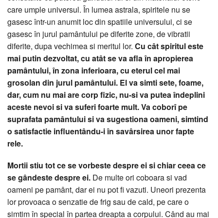
care umple universul. În lumea astrala, spiritele nu se
gasesc într-un anumit loc din spatiile universului, ci se
gasesc în jurul pamântului pe diferite zone, de vibratii
diferite, dupa vechimea si meritul lor.
Cu cât spiritul este
mai putin dezvoltat, cu atât se va afla în apropierea
pamântului, în zona inferioara, cu eterul cel mai
grosolan din jurul pamântului. El va simti sete, foame,
dar, cum nu mai are corp fizic, nu-si va putea îndeplini
aceste nevoi si va suferi foarte mult. Va coborî pe
suprafata pamântului si va sugestiona oameni, simtind
o satisfactie influentându-i în savârsirea unor fapte
rele.
Mortii stiu tot ce se vorbeste despre ei si chiar ceea ce
se gândeste despre ei.
De multe ori coboara si vad
oameni pe pamânt, dar ei nu pot fi vazuti. Uneori prezenta
lor provoaca o senzatie de frig sau de cald, pe care o
simtim în special în partea dreapta a corpului. Când au mai