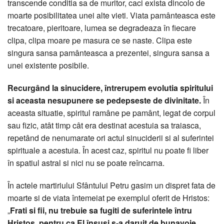
transcende conditia sa de muritor, caci exista dincolo de
moarte posibilitatea unei alte vieti. Viata pamânteasca este
trecatoare, pieritoare, lumea se degradeaza în fiecare
clipa, clipa moare pe masura ce se naste. Clipa este
singura sansa pamânteasca a prezentei, singura sansa a
unei existente posibile.
Recurgând la sinucidere, întrerupem evolutia spiritului
si aceasta nesupunere se pedepseste de divinitate.
În
aceasta situatie, spiritul ramâne pe pamânt, legat de corpul
sau fizic, atât timp cât era destinat acestuia sa traiasca,
repetând de nenumarate ori actul sinuciderii si al suferintei
spirituale a acestuia. În acest caz, spiritul nu poate fi liber
în spatiul astral si nici nu se poate reîncarna.
În actele martiriului Sfântului Petru gasim un dispret fata de
moarte si de viata întemeiat pe exemplul oferit de Hristos:
„
Frati si fii, nu trebuie sa fugiti de suferintele întru
Hristos, pentru ca El însusi s-a daruit de bunavoie