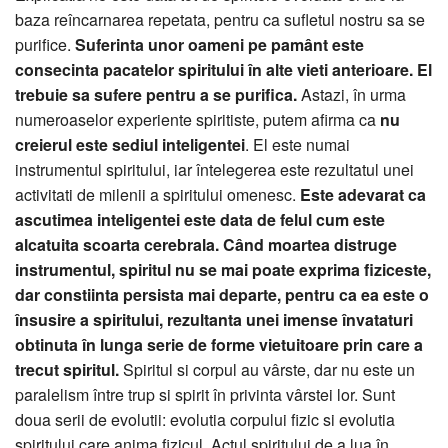
baza reîncarnarea repetata, pentru ca sufletul nostru sa se
purifice.
Suferinta unor oameni pe pamânt este
consecinta pacatelor spiritului în alte vieti anterioare. El
trebuie sa sufere pentru a se purifica.
Astazi, în urma
numeroaselor experiente spiritiste, putem afirma ca
nu
creierul este sediul inteligentei
. El este numai
instrumentul spiritului, iar întelegerea este rezultatul unei
activitati de milenii a spiritului omenesc.
Este adevarat ca
ascutimea inteligentei este data de felul cum este
alcatuita scoarta cerebrala.
Când moartea distruge
instrumentul, spiritul nu se mai poate exprima fiziceste,
dar constiinta persista mai departe, pentru ca ea este o
însusire a spiritului, rezultanta unei imense învataturi
obtinuta în lunga serie de forme vietuitoare prin care a
trecut spiritul.
Spiritul si corpul au vârste, dar nu este un
paralelism între trup si spirit în privinta vârstei lor. Sunt
doua serii de evolutii: evolutia corpului fizic si evolutia
spiritului care anima fizicul. Actul spiritului de a lua în