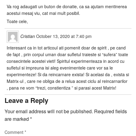
Va rog adaugati un buton de donatie, ca sa ajutam mentinerea
acestui mesaj viu, cat mai mult posibil.
Toate cele,
Cristian
October 13, 2020 at 7:40 pm
Interesant ca in tot articoul ati pomenit doar de spirit , pe cand
de fapt , prin corpul uman doar sufletul traieste si “sufera” toate
consecintele acestei vieti! Spiritul experimenteaza in acord cu
sufletul si impreuna isi aleg evenimentele care vor sa le
experimenteze! Si da reincarnare exista! Si acelasi da , exista si
Matrix-ul , care ne obliga de a relua acest ciclu al reincarnarilor
, pana ne vom “trezi, constientiza ” si parasi acest Matrix!
Leave a Reply
Your email address will not be published.
Required fields
are marked
*
Comment
*