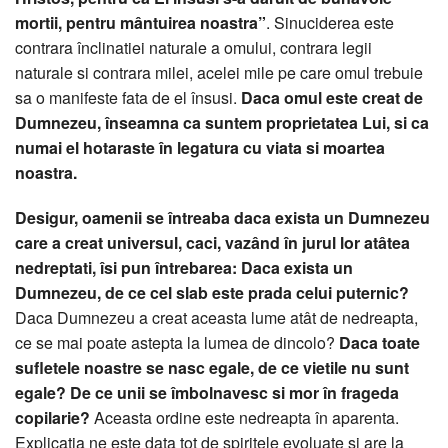
mortii, pentru mântuirea noastra”
. Sinuciderea este
contrara înclinatiei naturale a omului, contrara legii
naturale si contrara milei, acelei mile pe care omul trebuie
sa o manifeste fata de el însusi.
Daca omul este creat de
Dumnezeu, înseamna ca suntem proprietatea Lui, si ca
numai el hotaraste în legatura cu viata si moartea
noastra.
Desigur, oamenii se întreaba daca exista un Dumnezeu
care a creat universul, caci, vazând în jurul lor atâtea
nedreptati, îsi pun întrebarea: Daca exista un
Dumnezeu, de ce cel slab este prada celui puternic?
Daca Dumnezeu a creat aceasta lume atât de nedreapta,
ce se mai poate astepta la lumea de dincolo?
Daca toate
sufletele noastre se nasc egale, de ce vietile nu sunt
egale?
De ce unii se îmbolnavesc si mor în frageda
copilarie?
Aceasta ordine este nedreapta în aparenta.
Explicatia ne este data tot de spiritele evoluate si are la