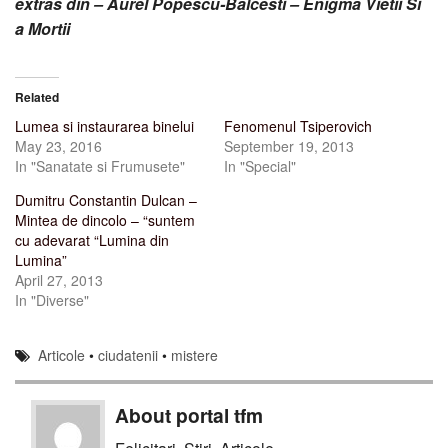
extras din – Aurel Popescu-Balcesti – Enigma Vietii Si
a Mortii
Related
Lumea si instaurarea binelui
Fenomenul Tsiperovich
May 23, 2016
September 19, 2013
In "Sanatate si Frumusete"
In "Special"
Dumitru Constantin Dulcan –
Mintea de dincolo – “suntem
cu adevarat “Lumina din
Lumina”
April 27, 2013
In "Diverse"
Articole
•
ciudatenii
•
mistere
About portal tfm