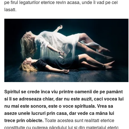
pe firul legaturilor eterice revin acasa, unde îi vad pe cei
lasati.
Spiritul se crede înca viu printre oamenii de pe pamânt
si li se adreseaza chiar, dar nu este auzit, caci vocea lui
nu mai este sonora, este o voce spirituala. Vrea sa
aseze unele lucruri prin casa, dar vede ca mâna lui
trece prin obiecte.
Toate acestea sunt realitati eterice
constituite cu puterea gândului lui si din materialul eteric