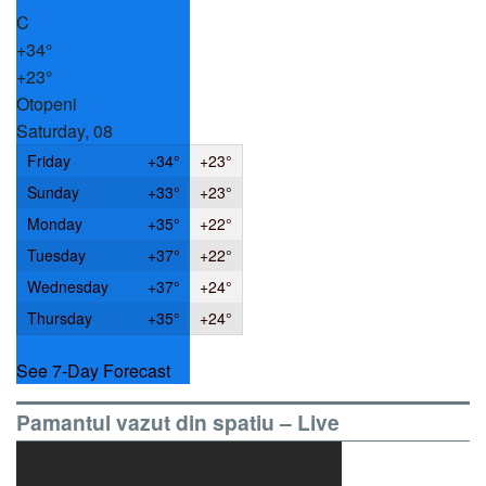
C
+
34°
+
23°
Otopeni
Saturday, 08
Friday
+
34°
+
23°
Sunday
+
33°
+
23°
Monday
+
35°
+
22°
Tuesday
+
37°
+
22°
Wednesday
+
37°
+
24°
Thursday
+
35°
+
24°
See 7-Day Forecast
Pamantul vazut din spatiu – Live