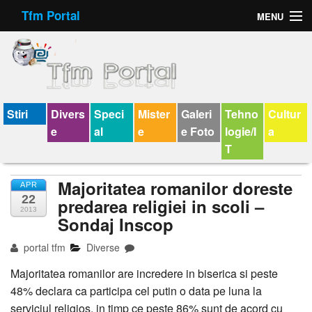
Tfm Portal
MENU
Forum
Felicitari animate
Virtual Cards
Stiri
Divers
Speci
Mister
Galeri
Tehno
Cultur
e
al
e
e Foto
logie/I
a
Chat
T
Jocuri
Majoritatea romanilor doreste
APR
22
Horoscop
predarea religiei in scoli –
2013
Sondaj Inscop
Wallpaper
portal tfm
Diverse
V-chat
Majoritatea romanilor are incredere in biserica si peste
48% declara ca participa cel putin o data pe luna la
serviciul religios, in timp ce peste 86% sunt de acord cu