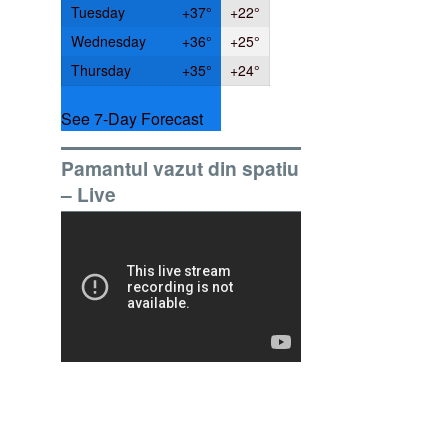
Tuesday
+
37°
+
22°
Wednesday
+
36°
+
25°
Thursday
+
35°
+
24°
See 7-Day Forecast
Pamantul vazut din spatiu
– Live