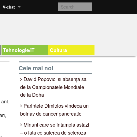
V-chat
Tehnologie/IT
Cultura
Cele mai noi
David Popovici și absența sa
de la Campionatele Mondiale
de la Doha
 ani.
Parintele Dimitrios vindeca un
bolnav de cancer pancreatic
ri,
Minuni care se intampla astazi
– o fata ce suferea de scleroza
a