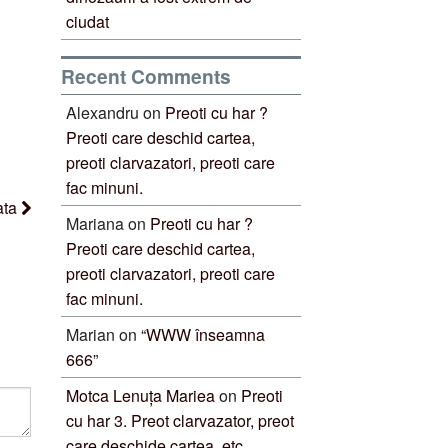
ciudat
Recent Comments
Alexandru
on
Preoti cu har ?
Preoti care deschid cartea,
preoti clarvazatori, preoti care
fac minuni.
tata
Mariana
on
Preoti cu har ?
Preoti care deschid cartea,
preoti clarvazatori, preoti care
fac minuni.
Marian
on
“WWW înseamna
666”
Motca Lenuța Mariea
on
Preoti
cu har 3. Preot clarvazator, preot
care deschide cartea, etc.