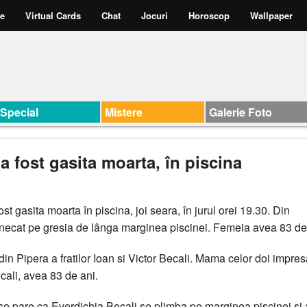
te
Virtual Cards
Chat
Jocuri
Horoscop
Wallpaper
Special
Mistere
Galerie Foto
a fost gasita moarta, în piscina
st gasita moarta în piscina, joi seara, în jurul orei 19.30. Din
unecat pe gresia de lânga marginea piscinei. Femeia avea 83 de
din Pipera a fratilor Ioan si Victor Becali. Mama celor doi impresa
cali, avea 83 de ani.
 se pare ca Everdichia Becali se plimba pe marginea piscinei si 