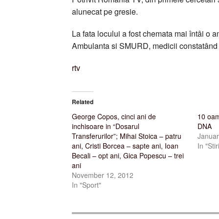
alunecat pe gresie.
La fata locului a fost chemata mai întâi o a
Ambulanta si SMURD, medicii constatând 
rtv
Related
George Copos, cinci ani de
10 oam
inchisoare in “Dosarul
DNA
Transferurilor”; Mihai Stoica – patru
Januar
ani, Cristi Borcea – sapte ani, Ioan
In "Stir
Becali – opt ani, Gica Popescu – trei
ani
November 12, 2012
In "Sport"