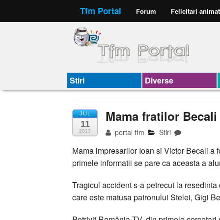
Tfm Portal
Forum
Felicitari anima
Stiri
Diverse
Mama fratilor Becali 
JUL
11
portal tfm
Stiri
2013
Mama impresarilor Ioan si Victor Becali a fo
primele informatii se pare ca aceasta a al
Tragicul accident s-a petrecut la resedinta 
care este matusa patronului Stelei, Gigi Be
Potrivit România TV, din primele cercetari