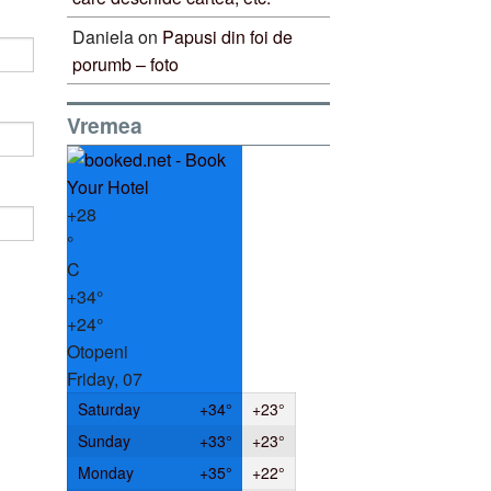
Daniela
on
Papusi din foi de
porumb – foto
Vremea
+
28
°
C
+
34°
+
24°
Otopeni
Friday, 07
Saturday
+
34°
+
23°
Sunday
+
33°
+
23°
Monday
+
35°
+
22°