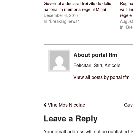
Guvernul a declarat trei zile de doliu
Regina
national in memoria regelui Mihai
va fi i
December 6, 2017
regele
In "Breaking news"
August
In "Br
About portal tfm
Felicitari, Stiri, Articole
View all posts by portal tfm
Vine Mos Nicolae
Guve
Leave a Reply
Your email address will not be published.