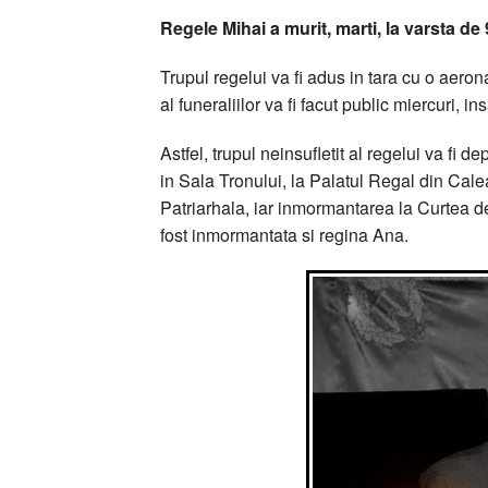
Regele Mihai a murit, marti, la varsta de 
Trupul regelui va fi adus in tara cu o aer
al funeraliilor va fi facut public miercuri, in
Astfel, trupul neinsufletit al regelui va fi 
in Sala Tronului, la Palatul Regal din Cal
Patriarhala, iar inmormantarea la Curtea 
fost inmormantata si regina Ana.