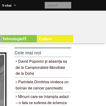
V-chat
Tehnologie/IT
Cultura
Cele mai noi
David Popovici și absența sa
de la Campionatele Mondiale
de la Doha
Parintele Dimitrios vindeca un
bolnav de cancer pancreatic
Minuni care se intampla astazi
– o fata ce suferea de scleroza