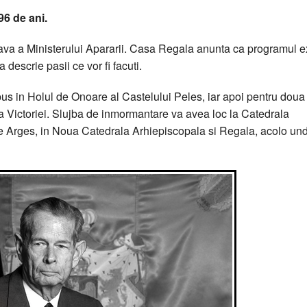
96 de ani.
onava a Ministerului Apararii. Casa Regala anunta ca programul e
sa descrie pasii ce vor fi facuti.
depus in Holul de Onoare al Castelului Peles, iar apoi pentru doua 
ea Victoriei. Slujba de inmormantare va avea loc la Catedrala
de Arges, in Noua Catedrala Arhiepiscopala si Regala, acolo un