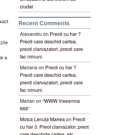
ciudat
xact
Recent Comments
Alexandru
on
Preoti cu har ?
Preoti care deschid cartea,
zile
preoti clarvazatori, preoti care
fac minuni.
de a
Mariana
on
Preoti cu har ?
Preoti care deschid cartea,
preoti clarvazatori, preoti care
fac minuni.
Marian
on
“WWW înseamna
666”
Motca Lenuța Mariea
on
Preoti
cu har 3. Preot clarvazator, preot
care deschide cartea, etc.