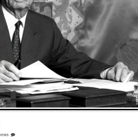
t
news