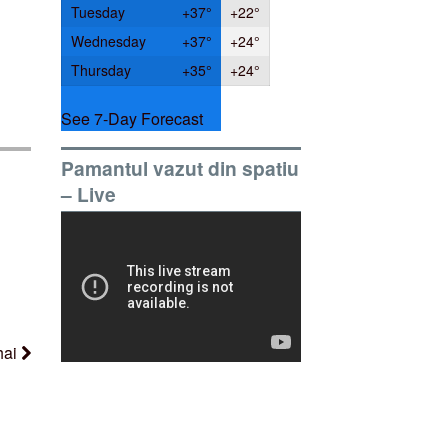
Tuesday
+
37°
+
22°
Wednesday
+
37°
+
24°
Thursday
+
35°
+
24°
See 7-Day Forecast
Pamantul vazut din spatiu
– Live
ihai