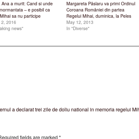
 Ana a murit: Cand si unde
Margareta Pâslaru va primi Ordinul
nmormantata – e posibil ca
Coroana României din partea
 Mihai sa nu participe
Regelui Mihai, duminica, la Peles
 2, 2016
May 12, 2013
eaking news"
In "Diverse"
rnul a declarat trei zile de doliu national in memoria regelui M
Required fields are marked
*