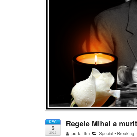
Regele Mihai a muri
DEC
5
portal tfm
Special
•
Breaking 
2017