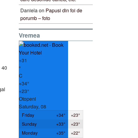
Daniela
on
Papusi din foi de
porumb – foto
Vremea
+
31
e 40
°
C
+
34°
gal
+
23°
Otopeni
Saturday, 08
Friday
+
34°
+
23°
Sunday
+
33°
+
23°
Monday
+
35°
+
22°