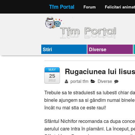
Tfm Portal
Forum
Felicitari anima
Stiri
Diverse
Rugaciunea lui Iisus
MAY
25
portal tfm
Diverse
2012
Trebuie sa te straduiesti sa iubesti chiar 
binele ajungem sa si gândim numai binele. 
încât nu mai stia ce este raul!
Sfântul Nichifor recomanda ca dupa concentr
aerului care intra în plamâni. La început, p