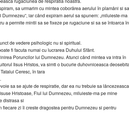
peasca rugaciunea de respiratia noastra.
nspiram, sa urmarim cu mintea coborârea aerului în plamâni si s
ui Dumnezeu”, iar când expiram aerul sa spunem: „miluieste-ma
ru a permite mintii sa se fixeze pe rugaciune si sa se întoarca în
unct de vedere psihologic nu si spiritual.
poate fi facuta numai cu lucrarea Duhului Sfânt.
linirea Poruncilor lui Dumnezeu. Atunci când mintea va intra în
tuitorul Iisus Hristos, va simti o bucurie duhovniceasca deosebit
atalui Ceresc, în tara
.
oie sa se ajute de respiratie, dar ea nu trebuie sa lâncezeasca,
isuse Hristoase, Fiul lui Dumnezeu, miluieste-ma pe mine
e distrasa si
 în fiecare zi îi creste dragostea pentru Dumnezeu si pentru