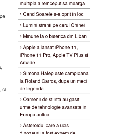
multipla a reinceput sa mearga
a
Cand Soarele s-a oprit in loc
 pe
Lumini stranii pe cerul Chinei
Minune la o biserica din Liban
Apple a lansat iPhone 11,
iPhone 11 Pro, Apple TV Plus si
Arcade
a,
Simona Halep este campioana
la Roland Garros, dupa un meci
de legenda
 ci
Oamenii de stiinta au gasit
urme de tehnologie avansata in
Europa antica
Asteroidul care a ucis
dinozaurii a fost extrem de