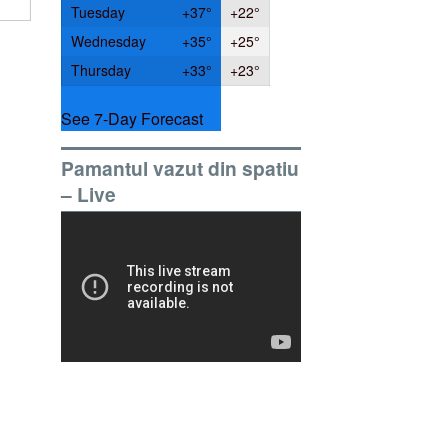
Tuesday
+
37°
+
22°
Wednesday
+
35°
+
25°
Thursday
+
33°
+
23°
See 7-Day Forecast
Pamantul vazut din spatiu
– Live