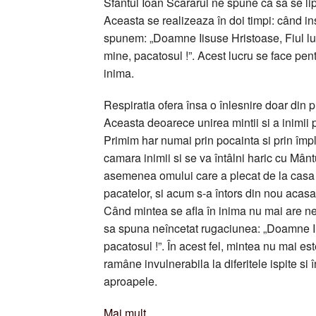
Sfântul Ioan Scararul ne spune ca sa se li
Aceasta se realizeaza în doi timpi: când i
spunem: „Doamne Iisuse Hristoase, Fiul l
mine, pacatosul !”. Acest lucru se face pent
inima.
Respiratia ofera însa o înlesnire doar din p
Aceasta deoarece unirea mintii si a inimii 
Primim har numai prin pocainta si prin împ
camara inimii si se va întâlni haric cu Mân
asemenea omului care a plecat de la casa T
pacatelor, si acum s-a întors din nou acasa
Când mintea se afla în inima nu mai are nev
sa spuna neîncetat rugaciunea: „Doamne I
pacatosul !”. În acest fel, mintea nu mai est
ramâne invulnerabila la diferitele ispite si
aproapele.
Mai mult