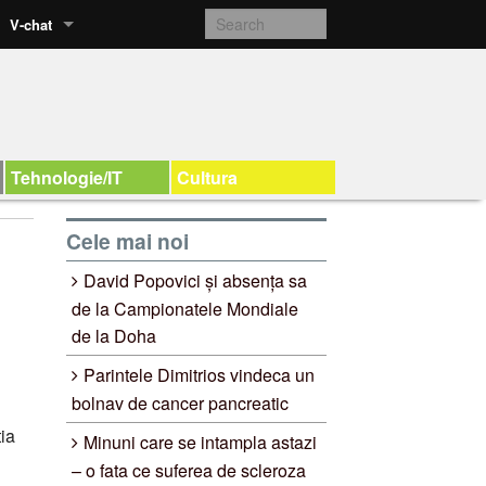
V-chat
Tehnologie/IT
Cultura
Cele mai noi
David Popovici și absența sa
de la Campionatele Mondiale
de la Doha
Parintele Dimitrios vindeca un
bolnav de cancer pancreatic
ia
Minuni care se intampla astazi
– o fata ce suferea de scleroza