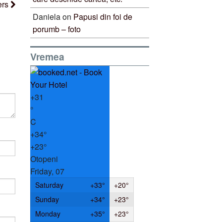
ers
Daniela
on
Papusi din foi de
porumb – foto
Vremea
+
31
°
C
+
34°
+
23°
Otopeni
Friday, 07
Saturday
+
33°
+
20°
Sunday
+
34°
+
23°
Monday
+
35°
+
23°