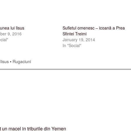
unea lui Iisus
Sufletul omenesc – icoanã a Prea
ber 9, 2016
Sfintei Treimi
cial"
January 19, 2014
In "Social"
Iisus
•
Rugaciuni
 un macel in triburile din Yemen