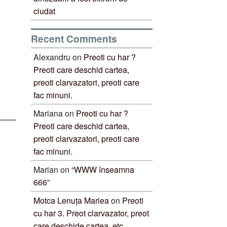
ciudat
Recent Comments
Alexandru
on
Preoti cu har ?
Preoti care deschid cartea,
preoti clarvazatori, preoti care
fac minuni.
Mariana
on
Preoti cu har ?
Preoti care deschid cartea,
preoti clarvazatori, preoti care
fac minuni.
Marian
on
“WWW înseamna
666”
Motca Lenuța Mariea
on
Preoti
cu har 3. Preot clarvazator, preot
care deschide cartea, etc.