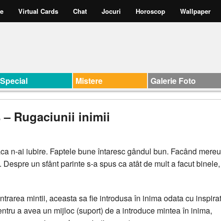
te
Virtual Cards
Chat
Jocuri
Horoscop
Wallpaper
Special
Mistere
Galerie Foto
 – Rugaciunii inimii
daca n-ai iubire. Faptele bune întaresc gândul bun. Facând mereu
Despre un sfânt parinte s-a spus ca atât de mult a facut binele,
area mintii, aceasta sa fie introdusa în inima odata cu inspirat
entru a avea un mijloc (suport) de a introduce mintea în inima,