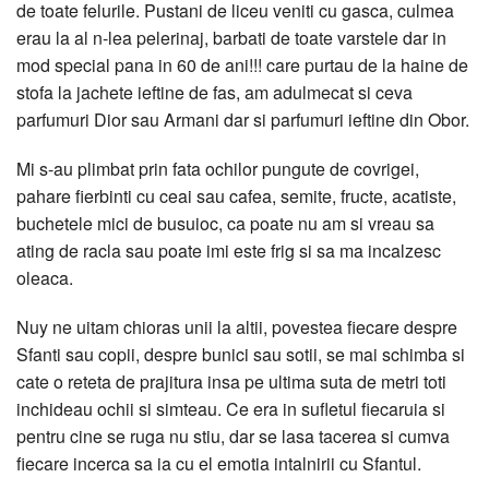
de toate felurile. Pustani de liceu veniti cu gasca, culmea
erau la al n-lea pelerinaj, barbati de toate varstele dar in
mod special pana in 60 de ani!!! care purtau de la haine de
stofa la jachete ieftine de fas, am adulmecat si ceva
parfumuri Dior sau Armani dar si parfumuri ieftine din Obor.
Mi s-au plimbat prin fata ochilor pungute de covrigei,
pahare fierbinti cu ceai sau cafea, semite, fructe, acatiste,
buchetele mici de busuioc, ca poate nu am si vreau sa
ating de racla sau poate imi este frig si sa ma incalzesc
oleaca.
Nuy ne uitam chioras unii la altii, povestea fiecare despre
Sfanti sau copii, despre bunici sau sotii, se mai schimba si
cate o reteta de prajitura insa pe ultima suta de metri toti
inchideau ochii si simteau. Ce era in sufletul fiecaruia si
pentru cine se ruga nu stiu, dar se lasa tacerea si cumva
fiecare incerca sa ia cu el emotia intalnirii cu Sfantul.