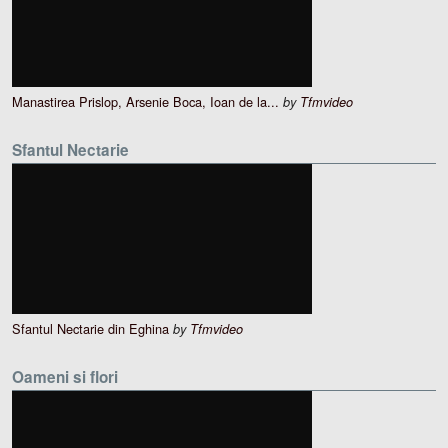
Manastirea Prislop, Arsenie Boca, Ioan de la...
by
Tfmvideo
Sfantul Nectarie
Sfantul Nectarie din Eghina
by
Tfmvideo
Oameni si flori