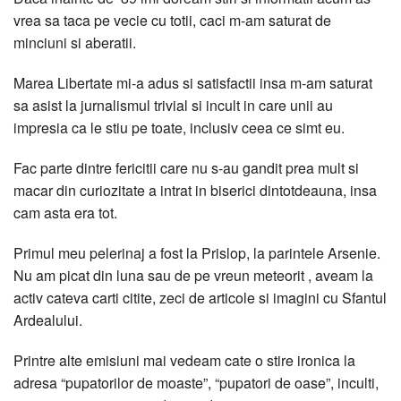
vrea sa taca pe vecie cu totii, caci m-am saturat de
minciuni si aberatii.
Marea Libertate mi-a adus si satisfactii insa m-am saturat
sa asist la jurnalismul trivial si incult in care unii au
impresia ca le stiu pe toate, inclusiv ceea ce simt eu.
Fac parte dintre fericitii care nu s-au gandit prea mult si
macar din curiozitate a intrat in biserici dintotdeauna, insa
cam asta era tot.
Primul meu pelerinaj a fost la Prislop, la parintele Arsenie.
Nu am picat din luna sau de pe vreun meteorit , aveam la
activ cateva carti citite, zeci de articole si imagini cu Sfantul
Ardealului.
Printre alte emisiuni mai vedeam cate o stire ironica la
adresa “pupatorilor de moaste”, “pupatori de oase”, inculti,