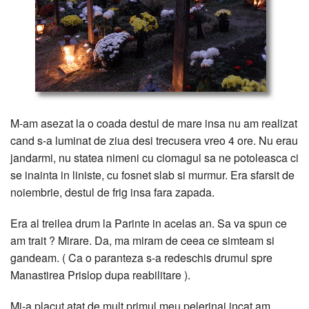
M-am asezat la o coada destul de mare insa nu am realizat
cand s-a luminat de ziua desi trecusera vreo 4 ore. Nu erau
jandarmi, nu statea nimeni cu ciomagul sa ne potoleasca ci
se inainta in liniste, cu fosnet slab si murmur. Era sfarsit de
noiembrie, destul de frig insa fara zapada.
Era al treilea drum la Parinte in acelas an. Sa va spun ce
am trait ? Mirare. Da, ma miram de ceea ce simteam si
gandeam. ( Ca o paranteza s-a redeschis drumul spre
Manastirea Prislop dupa reabilitare ).
Mi-a placut atat de mult primul meu pelerinaj incat am