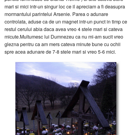
mari si mici intr-un singur loc ce il apreciam a fi deasupra
mormantului parintelui Arsenie. Parea o adunare
controlata, aduse ca de un magnet intr-un punct in timp ce
restul cerului abia daca avea vreo 4 stele mari si cateva
micute.Multumesc lui Dumnezeu ca nu mi-am sucit vreo
glezna pentru ca am mers cateva minute bune cu ochii
spre acea adunare de 7-8 stele mari si vreo 5-6 mici.