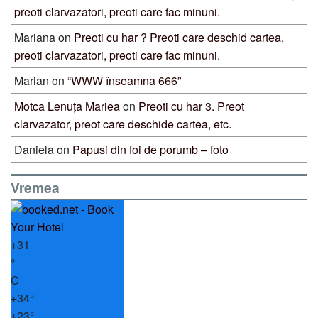
preoti clarvazatori, preoti care fac minuni.
Mariana
on
Preoti cu har ? Preoti care deschid cartea,
preoti clarvazatori, preoti care fac minuni.
Marian
on
“WWW înseamna 666”
Motca Lenuța Mariea
on
Preoti cu har 3. Preot
clarvazator, preot care deschide cartea, etc.
Daniela
on
Papusi din foi de porumb – foto
Vremea
+
31
°
C
+
34°
+
23°