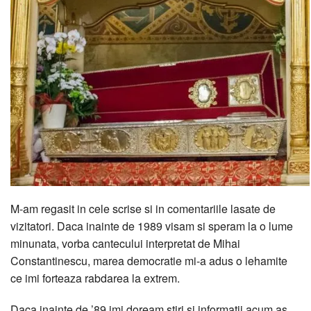
M-am regasit in cele scrise si in comentariile lasate de
vizitatori. Daca inainte de 1989 visam si speram la o lume
minunata, vorba cantecului interpretat de Mihai
Constantinescu, marea democratie mi-a adus o lehamite
ce imi forteaza rabdarea la extrem.
Daca inainte de ’89 imi doream stiri si informatii acum as