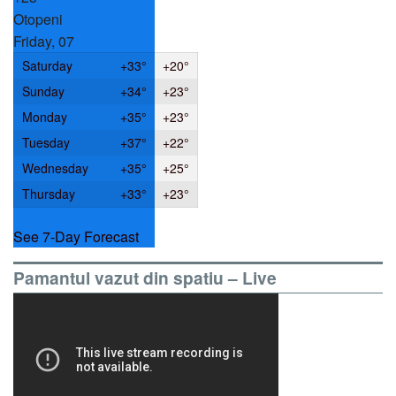
Otopeni
Friday, 07
Saturday
+
33°
+
20°
Sunday
+
34°
+
23°
Monday
+
35°
+
23°
Tuesday
+
37°
+
22°
Wednesday
+
35°
+
25°
Thursday
+
33°
+
23°
See 7-Day Forecast
Pamantul vazut din spatiu – Live