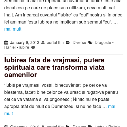
Semnificatia atat de repetatului cuvantului ”iubire” este alta
decat cea pe care ne place sa o utilizam, ceva mult mai
inalt. Am incarcat cuvantul ”iubire” cu ”eul” nostru si in orice
fel am manifesta iubirea ne implicam sub semnul ”eu”. …
mai mult
January 9, 2013
portal tfm
Diverse
Dragoste
•
Haniel
•
iubire
Iubirea fata de vrajmasi, putere
spirituala care transforma viata
oamenilor
‘Iubiti pe vrajmasii vostri, binecuvântati pe cei ce va
blestema, faceti bine celor ce va urasc si rugati-va pentru
cei ce va vatama si va prigonesc’; Nimic nu ne poate
apropia atât de mult de Dumnezeu, si nu ne face …
mai
mult
October 1, 2012
portal tfm
Diverse
iubire
•
Religie