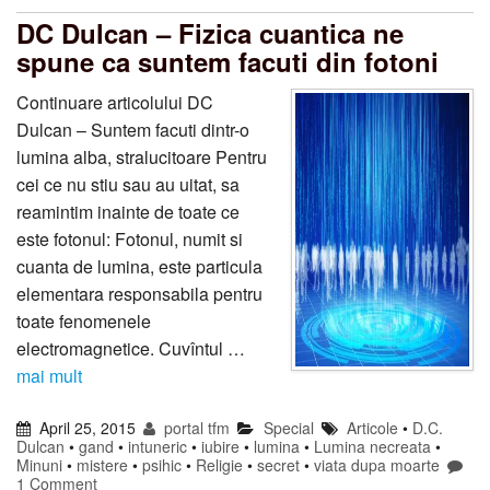
DC Dulcan – Fizica cuantica ne
spune ca suntem facuti din fotoni
Continuare articolului DC
Dulcan – Suntem facuti dintr-o
lumina alba, stralucitoare Pentru
cei ce nu stiu sau au uitat, sa
reamintim inainte de toate ce
este fotonul: Fotonul, numit si
cuanta de lumina, este particula
elementara responsabila pentru
toate fenomenele
electromagnetice. Cuvîntul …
mai mult
April 25, 2015
portal tfm
Special
Articole
•
D.C.
Dulcan
•
gand
•
intuneric
•
iubire
•
lumina
•
Lumina necreata
•
Minuni
•
mistere
•
psihic
•
Religie
•
secret
•
viata dupa moarte
1 Comment