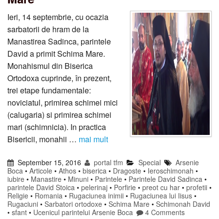
Ieri, 14 septembrie, cu ocazia
sarbatorii de hram de la
Manastirea Sadinca, parintele
David a primit Schima Mare.
Monahismul din Biserica
Ortodoxa cuprinde, în prezent,
trei etape fundamentale:
noviciatul, primirea schimei mici
(calugaria) si primirea schimei
mari (schimnicia). In practica
Bisericii, monahii …
mai mult
September 15, 2016
portal tfm
Special
Arsenie
Boca
•
Articole
•
Athos
•
biserica
•
Dragoste
•
Ieroschimonah
•
iubire
•
Manastire
•
Minuni
•
Parintele
•
Parintele David Sadinca
•
parintele David Stoica
•
pelerinaj
•
Porfirie
•
preot cu har
•
profetii
•
Religie
•
Romania
•
Rugaciunea inimii
•
Rugaciunea lui Iisus
•
Rugaciuni
•
Sarbatori ortodoxe
•
Schima Mare
•
Schimonah David
•
sfant
•
Ucenicul parintelui Arsenie Boca
4 Comments