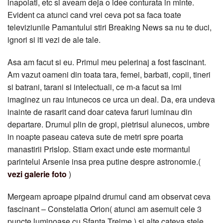
inapoiati, etc si aveam deja o idee conturata in minte.
Evident ca atunci cand vrei ceva pot sa faca toate
televiziunile Pamantului stiri Breaking News sa nu te duci,
ignori si iti vezi de ale tale.
Asa am facut si eu. Primul meu pelerinaj a fost fascinant.
Am vazut oameni din toata tara, femei, barbati, copii, tineri
si batrani, tarani si intelectuali, ce m-a facut sa imi
imaginez un rau intunecos ce urca un deal. Da, era undeva
inainte de rasarit cand doar cateva faruri luminau din
departare. Drumul plin de gropi, pietrisul alunecos, umbre
in noapte paseau cateva sute de metri spre poarta
manastirii Prislop. Stiam exact unde este mormantul
parintelui Arsenie insa prea putine despre astronomie.(
vezi galerie foto
)
Mergeam aproape pipaind drumul cand am observat ceva
fascinant – Constelatia Orion( atunci am asemuit cele 3
puncte luminoase cu Sfanta Treime ) si alte cateva stele