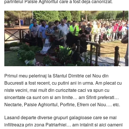
parintelui Paisie Aghioritul care a fost deja canonizat.
Primul meu pelerinaj la Sfantul Dimitrie cel Nou din
Bucuresti a fost recent, cu putini ani in urma. Am plecat cu
niste vecini, mai mult din curiozitate caci va spun cu
sinceritate ca sunt om si am limite… am Sfinti preferati…
Nectarie, Paisie Aghioritul, Porfirie, Efrem cel Nou…. etc.
Lasand departe diverse grupuri galagioase care se mai
infiltreaza prin zona Patriarhiei… am intalnit si aici oameni