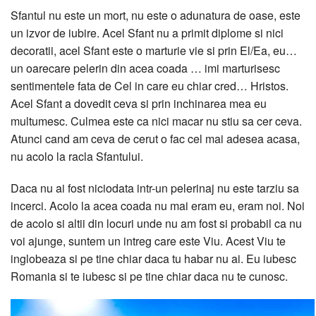
Sfantul nu este un mort, nu este o adunatura de oase, este
un izvor de iubire. Acel Sfant nu a primit diplome si nici
decoratii, acel Sfant este o marturie vie si prin El/Ea, eu…
un oarecare pelerin din acea coada … imi marturisesc
sentimentele fata de Cel in care eu chiar cred… Hristos.
Acel Sfant a dovedit ceva si prin inchinarea mea eu
multumesc. Culmea este ca nici macar nu stiu sa cer ceva.
Atunci cand am ceva de cerut o fac cel mai adesea acasa,
nu acolo la racla Sfantului.
Daca nu ai fost niciodata intr-un pelerinaj nu este tarziu sa
incerci. Acolo la acea coada nu mai eram eu, eram noi. Noi
de acolo si altii din locuri unde nu am fost si probabil ca nu
voi ajunge, suntem un intreg care este Viu. Acest Viu te
inglobeaza si pe tine chiar daca tu habar nu ai. Eu iubesc
Romania si te iubesc si pe tine chiar daca nu te cunosc.