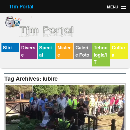
Tfm Portal
MENU
Forum
Felicitari animate
Virtual Cards
Stiri
Divers
Speci
Mister
Galeri
Tehno
Cultur
e
al
e
e Foto
logie/I
a
Chat
T
Jocuri
Tag Archives:
iubire
Horoscop
Wallpaper
V-chat