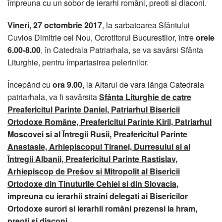
împreuna cu un sobor de ierarhi români, preoti si diaconi.
Vineri, 27 octombrie 2017
, la sarbatoarea Sfântului
Cuvios Dimitrie cel Nou, Ocrotitorul Bucurestilor, între
orele
6.00-8.00
, în Catedrala Patriarhala, se va savârsi Sfânta
Liturghie, pentru împartasirea pelerinilor.
Începând cu
ora 9.00
, la Altarul de vara lânga Catedrala
patriarhala, va fi savârsita
Sfânta Liturghie de catre
Preafericitul Parinte Daniel, Patriarhul Bisericii
Ortodoxe Române, Preafericitul Parinte Kiril, Patriarhul
Moscovei si al Întregii Rusii, Preafericitul Parinte
Anastasie, Arhiepiscopul Tiranei, Durresului si al
Întregii Albanii, Preafericitul Parinte Rastislav,
Arhiepiscop de Prešov si Mitropolit al Bisericii
Ortodoxe din Tinuturile Cehiei si din Slovacia
,
împreuna cu ierarhii straini delegati ai Bisericilor
Ortodoxe surori si ierarhii români prezensi la hram,
preoti si diaconi.