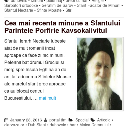
duhovnic
•
Minuni
•
pelerinaj
•
preot cu har
•
Religie
•
Sarbatori ortodoxe
•
Serafim de Sarov
•
Sfant Facator de Minuni
•
Sfantul Nectarie
•
Sfinte Moaste
•
Stiri
Cea mai recenta minune a Sfantului
Parintele Porfirie Kavsokalivitul
Sfantul Ierarh Nectarie iubeste
atat de mult romanii incat
aproape ca face zilnic minuni.
Pelerinii bat drumul Greciei si
merg spre insula Eghina an de
an, iar aducerea Sfintelor Moaste
ale marelui sfant grec aproape
ca au blocat centrul
Bucurestiului. …
mai mult
January 28, 2016
portal tfm
Special
Articole
•
clarvazator
•
Duh Sfant
•
duhovnic
•
har
•
Maica Domnului
•