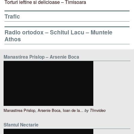
Torturi ieftine si delicioase – Timisoara
Trafic
Radio ortodox – Schitul Lacu – Muntele
Athos
Manastirea Prislop – Arsenie Boca
Manastirea Prislop, Arsenie Boca, Ioan de la...
by
Tfmvideo
Sfantul Nectarie