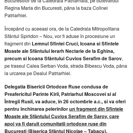
Bucurestilor de la Catedrala Patriarhala, pe bulevardul
Regina Maria din Bucuresti, pâna la baza Colinei
Patriarhiei.
Începând cu aceeasi ora, de la Catedrala Mitropolitana
Sfântul Spiridon – Nou, vor fi aduse în procesiune un
fragment din
Lemnul Sfintei Cruci, Icoana si Sfintele
Moaste ale Sfântului Ierarh Nectarie de la Eghina,
precum si Icoana Sfântului Cuvios Serafim de Sarov
,
pe traseul Calea Serban Voda, strada Bibescu Voda, pâna
la urcarea pe Dealul Patriarhiei.
Delegatia Bisericii Ortodoxe Ruse condusa de
Preafericitul Parinte Kiril, Patriarhul Moscovei si al
Întregii Rusii, va aduce, în 26 octombrie a.c., si va oferi
pentru închinarea pelerinilor
un fragment din Sfintele
Moaste ale Sfântului Cuvios Serafim de Sarov, care
apoi va fi daruit comunitatii ortodoxe ruse din
Bucuresti (Biserica Sfântul Nicolae – Tabacu).