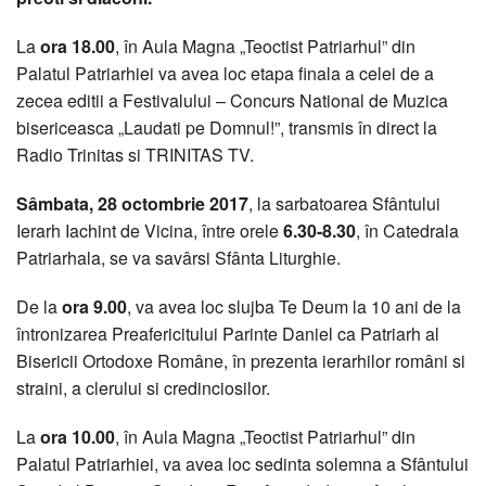
La
ora 18.00
, în Aula Magna „Teoctist Patriarhul” din
Palatul Patriarhiei va avea loc etapa finala a celei de a
zecea editii a Festivalului – Concurs National de Muzica
bisericeasca „Laudati pe Domnul!”, transmis în direct la
Radio Trinitas si TRINITAS TV.
Sâmbata, 28 octombrie 2017
, la sarbatoarea Sfântului
Ierarh Iachint de Vicina, între orele
6.30-8.30
, în Catedrala
Patriarhala, se va savârsi Sfânta Liturghie.
De la
ora 9.00
, va avea loc slujba Te Deum la 10 ani de la
întronizarea Preafericitului Parinte Daniel ca Patriarh al
Bisericii Ortodoxe Române, în prezenta ierarhilor români si
straini, a clerului si credinciosilor.
La
ora 10.00
, în Aula Magna „Teoctist Patriarhul” din
Palatul Patriarhiei, va avea loc sedinta solemna a Sfântului