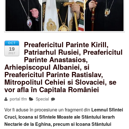
Preafericitul Parinte Kirill,
OCT
19
Patriarhul Rusiei, Preafericitul
2017
Parinte Anastasios,
Arhiepiscopul Albaniei, si
Preafericitul Parinte Rastislav,
Mitropolitul Cehiei si Slovaciei, se
vor afla în Capitala României
portal tfm
Special
Vor fi aduse în procesiune un fragment din
Lemnul Sfintei
Cruci, Icoana si Sfintele Moaste ale Sfântului Ierarh
Nectarie de la Eghina, precum si Icoana Sfântului