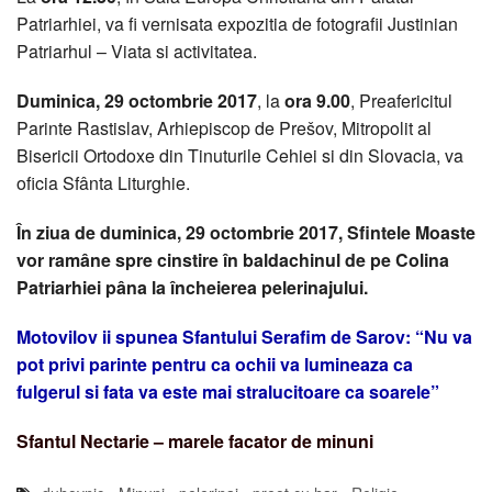
Patriarhiei, va fi vernisata expozitia de fotografii Justinian
Patriarhul – Viata si activitatea.
Duminica, 29 octombrie 2017
, la
ora 9.00
, Preafericitul
Parinte Rastislav, Arhiepiscop de Prešov, Mitropolit al
Bisericii Ortodoxe din Tinuturile Cehiei si din Slovacia, va
oficia Sfânta Liturghie.
În ziua de duminica, 29 octombrie 2017, Sfintele Moaste
vor ramâne spre cinstire în baldachinul de pe Colina
Patriarhiei pâna la încheierea pelerinajului.
Motovilov ii spunea Sfantului Serafim de Sarov: “Nu va
pot privi parinte pentru ca ochii va lumineaza ca
fulgerul si fata va este mai stralucitoare ca soarele”
Sfantul Nectarie – marele facator de minuni