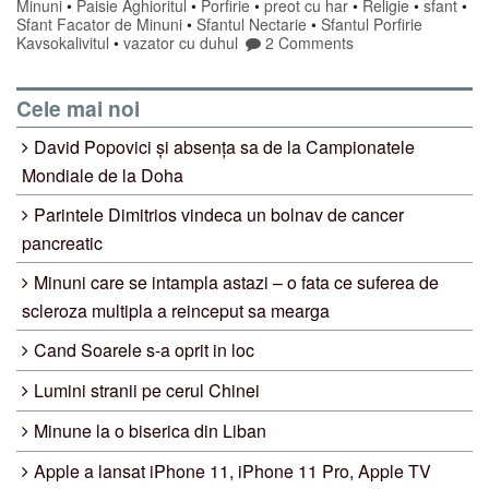
Minuni
•
Paisie Aghioritul
•
Porfirie
•
preot cu har
•
Religie
•
sfant
•
Sfant Facator de Minuni
•
Sfantul Nectarie
•
Sfantul Porfirie
Kavsokalivitul
•
vazator cu duhul
2 Comments
Cele mai noi
David Popovici și absența sa de la Campionatele
Mondiale de la Doha
Parintele Dimitrios vindeca un bolnav de cancer
pancreatic
Minuni care se intampla astazi – o fata ce suferea de
scleroza multipla a reinceput sa mearga
Cand Soarele s-a oprit in loc
Lumini stranii pe cerul Chinei
Minune la o biserica din Liban
Apple a lansat iPhone 11, iPhone 11 Pro, Apple TV