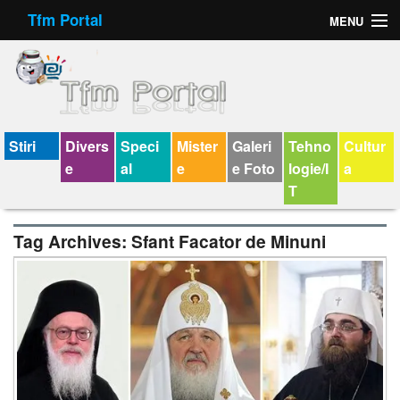
Tfm Portal
MENU
Forum
Felicitari animate
Virtual Cards
Stiri
Divers
Speci
Mister
Galeri
Tehno
Cultur
e
al
e
e Foto
logie/I
a
Chat
T
Jocuri
Tag Archives:
Sfant Facator de Minuni
Horoscop
Wallpaper
V-chat