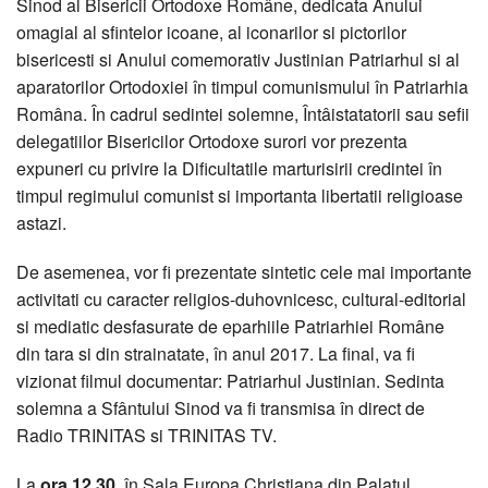
Sinod al Bisericii Ortodoxe Române, dedicata Anului
omagial al sfintelor icoane, al iconarilor si pictorilor
bisericesti si Anului comemorativ Justinian Patriarhul si al
aparatorilor Ortodoxiei în timpul comunismului în Patriarhia
Româna. În cadrul sedintei solemne, Întâistatatorii sau sefii
delegatiilor Bisericilor Ortodoxe surori vor prezenta
expuneri cu privire la Dificultatile marturisirii credintei în
timpul regimului comunist si importanta libertatii religioase
astazi.
De asemenea, vor fi prezentate sintetic cele mai importante
activitati cu caracter religios-duhovnicesc, cultural-editorial
si mediatic desfasurate de eparhiile Patriarhiei Române
din tara si din strainatate, în anul 2017. La final, va fi
vizionat filmul documentar: Patriarhul Justinian. Sedinta
solemna a Sfântului Sinod va fi transmisa în direct de
Radio TRINITAS si TRINITAS TV.
La
ora 12.30
, în Sala Europa Christiana din Palatul