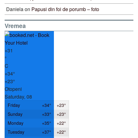
Daniela
on
Papusi din foi de porumb – foto
Vremea
+
31
°
C
+
34°
+
23°
Otopeni
Saturday, 08
Friday
+
34°
+
23°
Sunday
+
33°
+
23°
Monday
+
35°
+
22°
Tuesday
+
37°
+
22°