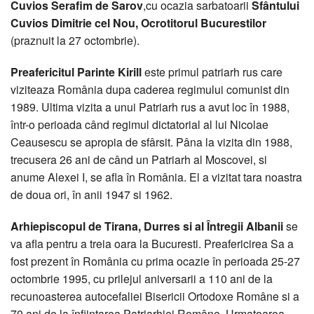
Cuvios Serafim de Sarov
,cu ocazia sarbatoarii
Sfântului
Cuvios Dimitrie cel Nou, Ocrotitorul Bucurestilor
(praznuit la 27 octombrie).
Preafericitul Parinte Kirill
este primul patriarh rus care
viziteaza România dupa caderea regimului comunist din
1989. Ultima vizita a unui Patriarh rus a avut loc în 1988,
într-o perioada când regimul dictatorial al lui Nicolae
Ceausescu se apropia de sfârsit. Pâna la vizita din 1988,
trecusera 26 ani de când un Patriarh al Moscovei, si
anume Alexei I, se afla în România. El a vizitat tara noastra
de doua ori, în anii 1947 si 1962.
Arhiepiscopul de Tirana, Durres si al Întregii Albanii
se
va afla pentru a treia oara la Bucuresti. Preafericirea Sa a
fost prezent în România cu prima ocazie în perioada 25-27
octombrie 1995, cu prilejul aniversarii a 110 ani de la
recunoasterea autocefaliei Bisericii Ortodoxe Române si a
70 ani de la înfiintarea Patriarhiei Române. Urmatoarea