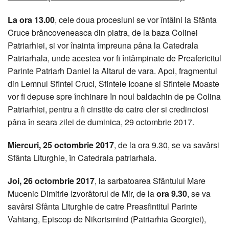
La ora 13.00
, cele doua procesiuni se vor întâlni la Sfânta
Cruce brâncoveneasca din piatra, de la baza Colinei
Patriarhiei, si vor înainta împreuna pâna la Catedrala
Patriarhala, unde acestea vor fi întâmpinate de Preafericitul
Parinte Patriarh Daniel la Altarul de vara. Apoi, fragmentul
din Lemnul Sfintei Cruci, Sfintele Icoane si Sfintele Moaste
vor fi depuse spre închinare în noul baldachin de pe Colina
Patriarhiei, pentru a fi cinstite de catre cler si credinciosi
pâna în seara zilei de duminica, 29 octombrie 2017.
Miercuri, 25 octombrie 2017
, de la ora 9.30, se va savârsi
Sfânta Liturghie, în Catedrala patriarhala.
Joi, 26 octombrie 2017
, la sarbatoarea Sfântului Mare
Mucenic Dimitrie Izvorâtorul de Mir, de la
ora 9.30
, se va
savârsi Sfânta Liturghie de catre Preasfintitul Parinte
Vahtang, Episcop de Nikortsmind (Patriarhia Georgiei),