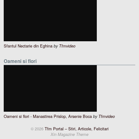
Sfantul Nectarie din Eghina
by
Tfmvideo
Oameni si flori
Oameni si flori - Manastirea Prislop, Arsenie Boca
by
Tfmvideo
© 2026
Tfm Portal – Stiri, Articole, Felicitari
Xin Magazine Theme