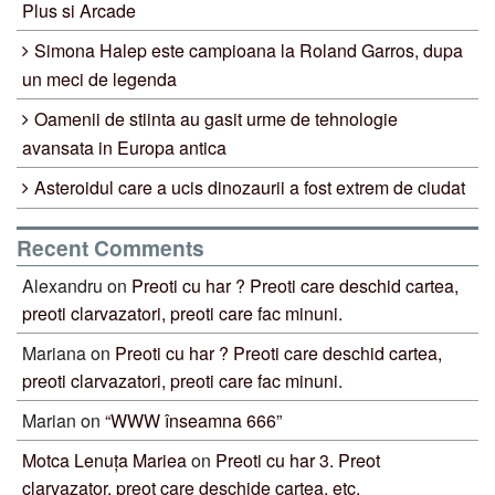
Plus si Arcade
Simona Halep este campioana la Roland Garros, dupa
un meci de legenda
Oamenii de stiinta au gasit urme de tehnologie
avansata in Europa antica
Asteroidul care a ucis dinozaurii a fost extrem de ciudat
Recent Comments
Alexandru
on
Preoti cu har ? Preoti care deschid cartea,
preoti clarvazatori, preoti care fac minuni.
Mariana
on
Preoti cu har ? Preoti care deschid cartea,
preoti clarvazatori, preoti care fac minuni.
Marian
on
“WWW înseamna 666”
Motca Lenuța Mariea
on
Preoti cu har 3. Preot
clarvazator, preot care deschide cartea, etc.