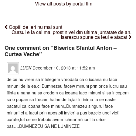
View all posts by portal tfm
Copiii de ieri nu mai sunt
Cursul e la cel mai prost nivel din ultima jumatate de an.
Isarescu spune ca leul e atacat
One comment on “
Biserica Sfantul Anton –
Curtea Veche
”
LUCK
December 10, 2013 at 11:52 am
de ce nu vrem sa intelegem vreodata ca o icoana nu face
minuni de la ea,ci Dumnezeu facew minuni prin orice lucru sau
fiinta umana,nu sa credem ca icoana face minuni si sa incepem
sa o pupan sa frecam haine de ia,iar in inima ta se naste
pacatul ca icoana face minuni,,Dumnezeu singurul face
minuni,el a facut prin apostoli invieri a pus bazele unei vieti
curate,tot ce ne trebuie avem ,chear minuni la orice
pas….DUMNEZEU SA NE LUMINEZE