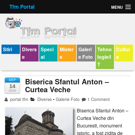
Tfm Portal
MENU
Forum
Felicitari animate
Virtual Cards
Stiri
Divers
Speci
Mister
Galeri
Tehno
Cultur
e
al
e
e Foto
logie/I
a
Chat
T
Jocuri
Biserica Sfantul Anton –
SEP
14
Horoscop
Curtea Veche
2009
portal tfm
Diverse
•
Galerie Foto
1 Comment
Wallpaper
Biserica Sfantul Anton –
V-chat
Curtea Veche din
Bucuresti, monument
istoric, a fost zidita de