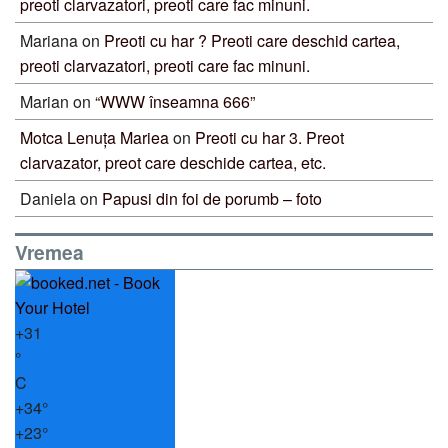
preoti clarvazatori, preoti care fac minuni.
Mariana
on
Preoti cu har ? Preoti care deschid cartea,
preoti clarvazatori, preoti care fac minuni.
Marian
on
“WWW înseamna 666”
Motca Lenuța Mariea
on
Preoti cu har 3. Preot
clarvazator, preot care deschide cartea, etc.
Daniela
on
Papusi din foi de porumb – foto
Vremea
+
31
°
C
+
34°
+
23°