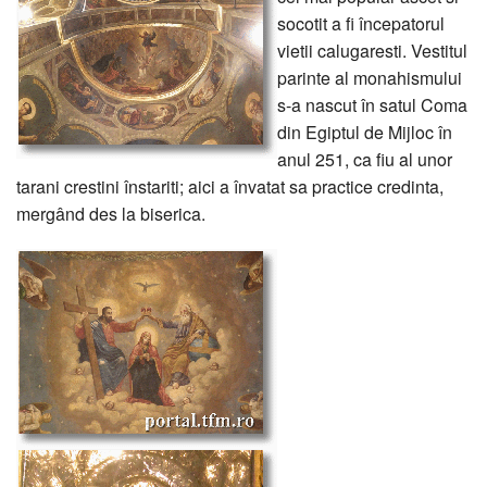
socotit a fi începatorul
vietii calugaresti. Vestitul
parinte al monahismului
s-a nascut în satul Coma
din Egiptul de Mijloc în
anul 251, ca fiu al unor
tarani crestini înstariti; aici a învatat sa practice credinta,
mergând des la biserica.