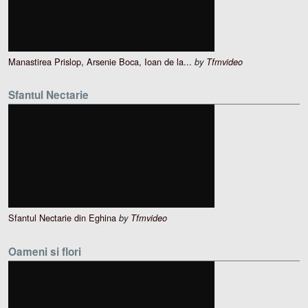
Manastirea Prislop, Arsenie Boca, Ioan de la...
by
Tfmvideo
Sfantul Nectarie
Sfantul Nectarie din Eghina
by
Tfmvideo
Oameni si flori