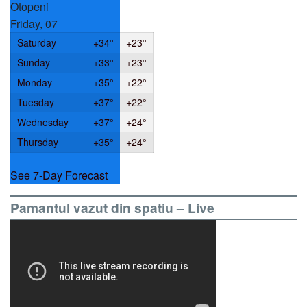
Otopeni
Friday, 07
Saturday
+
34°
+
23°
Sunday
+
33°
+
23°
Monday
+
35°
+
22°
Tuesday
+
37°
+
22°
Wednesday
+
37°
+
24°
Thursday
+
35°
+
24°
See 7-Day Forecast
Pamantul vazut din spatiu – Live