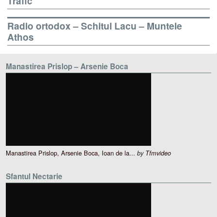
Trafic
Radio ortodox – Schitul Lacu – Muntele
Athos
Manastirea Prislop – Arsenie Boca
Manastirea Prislop, Arsenie Boca, Ioan de la...
by
Tfmvideo
Sfantul Nectarie