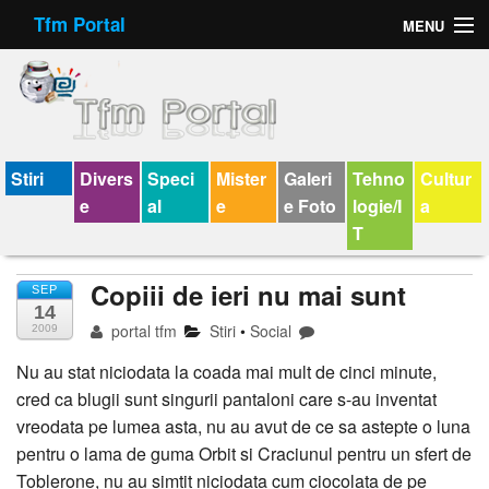
Tfm Portal
MENU
Forum
Felicitari animate
Virtual Cards
Stiri
Divers
Speci
Mister
Galeri
Tehno
Cultur
e
al
e
e Foto
logie/I
a
Chat
T
Jocuri
Copiii de ieri nu mai sunt
SEP
14
Horoscop
portal tfm
Stiri
•
Social
2009
Wallpaper
Nu au stat niciodata la coada mai mult de cinci minute,
cred ca blugii sunt singurii pantaloni care s-au inventat
V-chat
vreodata pe lumea asta, nu au avut de ce sa astepte o luna
pentru o lama de guma Orbit si Craciunul pentru un sfert de
Toblerone, nu au simtit niciodata cum ciocolata de pe