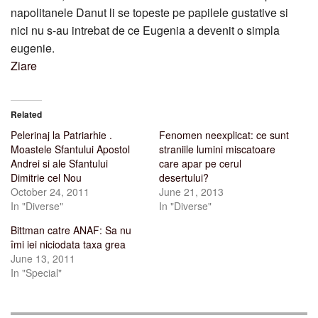
napolitanele Danut li se topeste pe papilele gustative si
nici nu s-au intrebat de ce Eugenia a devenit o simpla
eugenie.
Ziare
Related
Pelerinaj la Patriarhie .
Fenomen neexplicat: ce sunt
Moastele Sfantului Apostol
straniile lumini miscatoare
Andrei si ale Sfantului
care apar pe cerul
Dimitrie cel Nou
desertului?
October 24, 2011
June 21, 2013
In "Diverse"
In "Diverse"
Bittman catre ANAF: Sa nu
îmi iei niciodata taxa grea
June 13, 2011
In "Special"