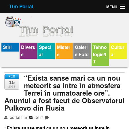
Tfm Portal
MENU
Forum
Felicitari animate
Virtual Cards
Stiri
Divers
Speci
Mister
Galeri
Tehno
Cultur
e
al
e
e Foto
logie/I
a
Chat
T
Jocuri
“Exista sanse mari ca un nou
FEB
15
Horoscop
meteorit sa intre în atmosfera
2013
Terrei în urmatoarele ore”.
Wallpaper
Anuntul a fost facut de Observatorul
Pulkovo din Rusia
V-chat
portal tfm
Stiri
“
Exista sanse mari ca un nou meteorit sa intre în