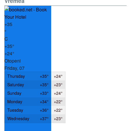
Vremea
+
35
°
C
+
35°
+
24°
Otopeni
Friday, 07
Thursday
+
35°
+
24°
Saturday
+
35°
+
23°
Sunday
+
33°
+
24°
Monday
+
34°
+
22°
Tuesday
+
36°
+
22°
Wednesday
+
37°
+
23°