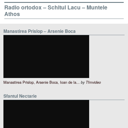
Radio ortodox – Schitul Lacu – Muntele
Athos
Manastirea Prislop – Arsenie Boca
Manastirea Prislop, Arsenie Boca, Ioan de la...
by
Tfmvideo
Sfantul Nectarie