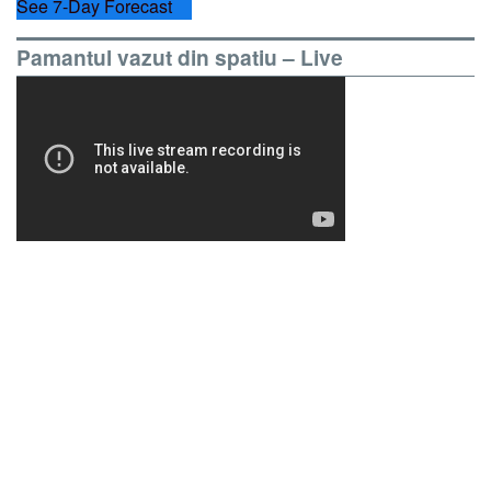
See 7-Day Forecast
Pamantul vazut din spatiu – Live