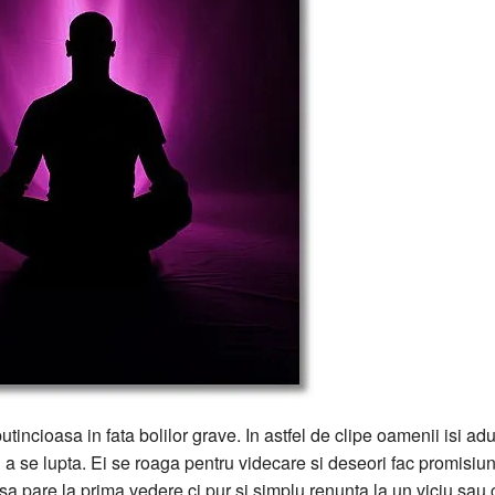
ncioasa in fata bolilor grave. In astfel de clipe oamenii isi ad
u a se lupta. Ei se roaga pentru videcare si deseori fac promisiun
asa pare la prima vedere ci pur si simplu renunta la un viciu sau