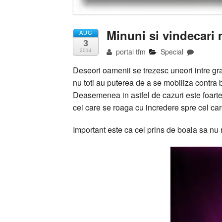
Minuni si vindecari
AUG
3
portal tfm
Special
2014
Deseori oamenii se trezesc uneori intre gran
nu toti au puterea de a se mobiliza contra bo
Deasemenea in astfel de cazuri este foarte
cei care se roaga cu incredere spre cel ca
Important este ca cel prins de boala sa nu r