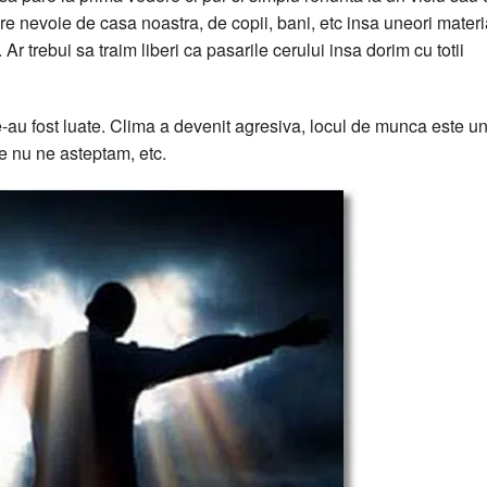
e nevoie de casa noastra, de copii, bani, etc insa uneori materi
r trebui sa traim liberi ca pasarile cerului insa dorim cu totii
au fost luate. Clima a devenit agresiva, locul de munca este un
de nu ne asteptam, etc.