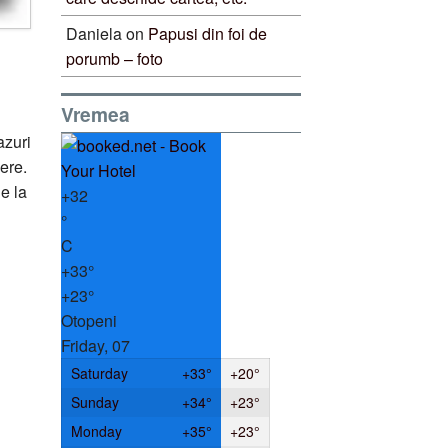
Daniela
on
Papusi din foi de
porumb – foto
Vremea
azuri
dere.
e la
+
32
°
C
+
33°
+
23°
Otopeni
Friday, 07
Saturday
+
33°
+
20°
Sunday
+
34°
+
23°
Monday
+
35°
+
23°