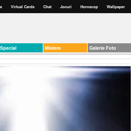
te
Virtual Cards
Chat
Jocuri
Horoscop
Wallpaper
Special
Mistere
Galerie Foto