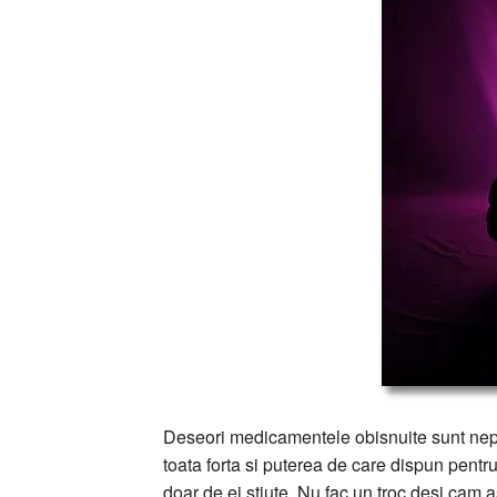
Deseori medicamentele obisnuite sunt neputi
toata forta si puterea de care dispun pentr
doar de ei stiute. Nu fac un troc desi cam 