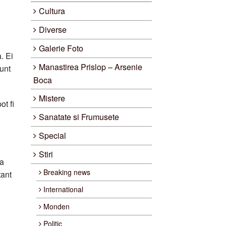
Cultura
Diverse
Galerie Foto
. Ei
Manastirea Prislop – Arsenie
sunt
Boca
Mistere
ot fi
Sanatate si Frumusete
Special
Stiri
ta
Breaking news
tant
International
Monden
Politic