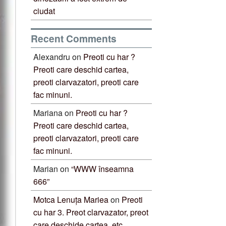
ciudat
Recent Comments
Alexandru
on
Preoti cu har ?
Preoti care deschid cartea,
preoti clarvazatori, preoti care
fac minuni.
Mariana
on
Preoti cu har ?
Preoti care deschid cartea,
preoti clarvazatori, preoti care
fac minuni.
Marian
on
“WWW înseamna
666”
Motca Lenuța Mariea
on
Preoti
cu har 3. Preot clarvazator, preot
care deschide cartea, etc.