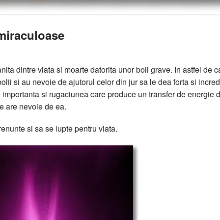
 miraculoase
ita dintre viata si moarte datorita unor boli grave. In astfel de c
lii si au nevoie de ajutorul celor din jur sa le dea forta si incre
 importanta si rugaciunea care produce un transfer de energie d
re are nevoie de ea.
enunte si sa se lupte pentru viata.