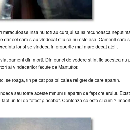
ri miraculoase insa nu toti au curajul sa isi recunoasca neputinta
re dar cei care s-au vindecat stiu ca nu este asa. Oamenii care 
redinta lor si se vindeca in proportie mai mare decat ateii.
inviat oameni din morti. Din punct de vedere stiintific acestea nu p
tori ai vindecarilor facute de Mantuitor.
 se roaga, tin pe cat posibil calea religiei de care apartin.
deca sau toate aceste minuni ii apartin de fapt creierului. Exis
fapt un fel de “efect placebo”. Conteaza ce este si cum ? impor