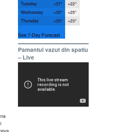
Tuesday
+
37°
+
22°
Wednesday
+
35°
+
25°
Thursday
+
33°
+
23°
See 7-Day Forecast
Pamantul vazut din spatiu
– Live
una
i
 ceva