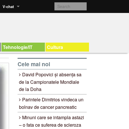
V-chat
Tehnologie/IT
Cultura
Cele mai noi
David Popovici și absența sa
de la Campionatele Mondiale
de la Doha
Parintele Dimitrios vindeca un
bolnav de cancer pancreatic
Minuni care se intampla astazi
– o fata ce suferea de scleroza