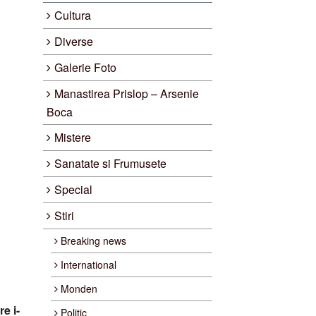
Cultura
Diverse
Galerie Foto
Manastirea Prislop – Arsenie
Boca
Mistere
Sanatate si Frumusete
Special
Stiri
Breaking news
International
Monden
e i-
Politic