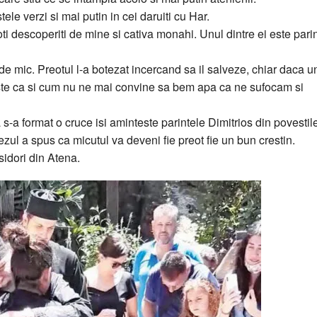
tele verzi si mai putin in cei daruiti cu Har.
ti descoperiti de mine si cativa monahi. Unul dintre ei este pari
de mic. Preotul l-a botezat incercand sa il salveze, chiar daca un
ste ca si cum nu ne mai convine sa bem apa ca ne sufocam si
s-a format o cruce isi aminteste parintele Dimitrios din povestil
tezul a spus ca micutul va deveni fie preot fie un bun crestin.
Isidori din Atena.