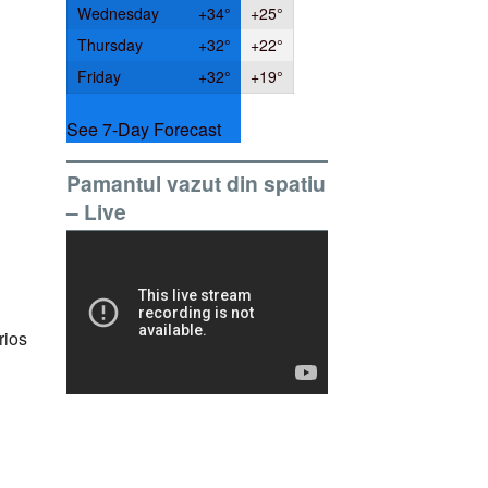
Wednesday
+
34°
+
25°
Thursday
+
32°
+
22°
Friday
+
32°
+
19°
See 7-Day Forecast
Pamantul vazut din spatiu
– Live
rios