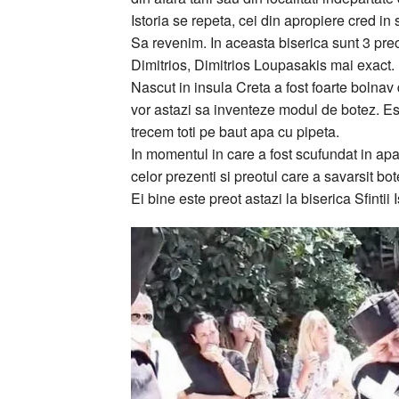
Istoria se repeta, cei din apropiere cred in s
Sa revenim. In aceasta biserica sunt 3 preo
Dimitrios, Dimitrios Loupasakis mai exact.
Nascut in insula Creta a fost foarte bolnav 
vor astazi sa inventeze modul de botez. E
trecem toti pe baut apa cu pipeta.
In momentul in care a fost scufundat in apa 
celor prezenti si preotul care a savarsit bo
Ei bine este preot astazi la biserica Sfintii 