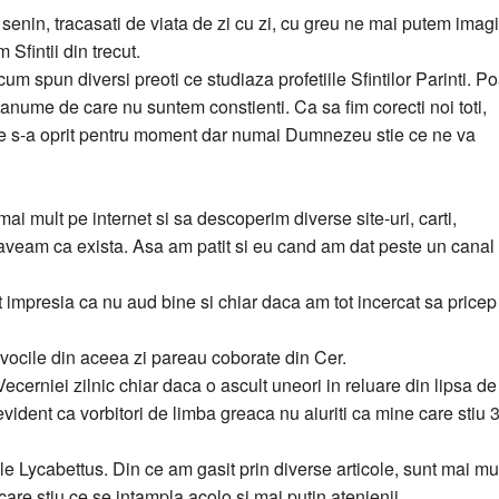
enin, tracasati de viata de zi cu zi, cu greu ne mai putem imag
Sfintii din trecut.
cum spun diversi preoti ce studiaza profetiile Sfintilor Parinti. P
anume de care nu suntem constienti. Ca sa fim corecti noi toti,
e s-a oprit pentru moment dar numai Dumnezeu stie ce ne va
i mult pe internet si sa descoperim diverse site-uri, carti,
 aveam ca exista. Asa am patit si eu cand am dat peste un canal
 impresia ca nu aud bine si chiar daca am tot incercat sa pricep
 vocile din aceea zi pareau coborate din Cer.
ecerniei zilnic chiar daca o ascult uneori in reluare din lipsa de
 evident ca vorbitori de limba greaca nu aiuriti ca mine care stiu 
le Lycabettus. Din ce am gasit prin diverse articole, sunt mai mul
e care stiu ce se intampla acolo si mai putin atenienii.