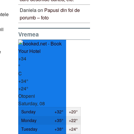
Daniela
on
Papusi din foi de
ntele
porumb – foto
ii
Vremea
e
+
34
°
C
+
34°
+
24°
Otopeni
Saturday, 08
Sunday
+
32°
+
20°
Monday
+
35°
+
22°
Tuesday
+
38°
+
24°