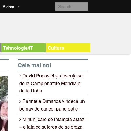
V-chat
Tehnologie/IT
Cultura
Cele mai noi
David Popovici și absența sa
de la Campionatele Mondiale
de la Doha
Parintele Dimitrios vindeca un
bolnav de cancer pancreatic
Minuni care se intampla astazi
– o fata ce suferea de scleroza