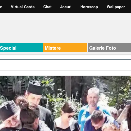
te
Virtual Cards
Chat
Jocuri
Horoscop
Wallpaper
Special
Mistere
Galerie Foto