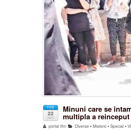
Minuni care se intam
FEB
22
multipla a reincepu
2021
portal tfm
Diverse
•
Mistere
•
Special
•
V