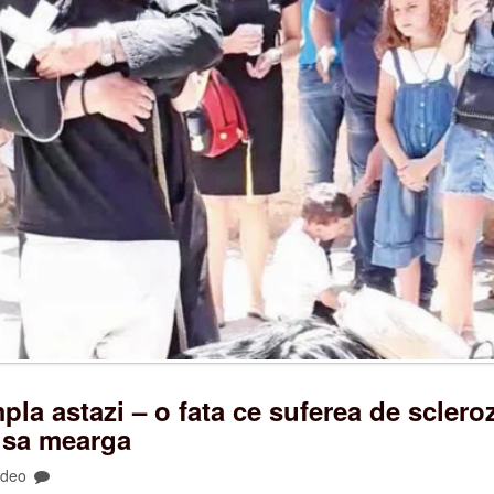
pla astazi – o fata ce suferea de sclero
t sa mearga
ideo