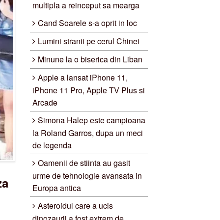
multipla a reinceput sa mearga
Cand Soarele s-a oprit in loc
Lumini stranii pe cerul Chinei
Minune la o biserica din Liban
Apple a lansat iPhone 11,
iPhone 11 Pro, Apple TV Plus si
Arcade
Simona Halep este campioana
la Roland Garros, dupa un meci
de legenda
Oamenii de stiinta au gasit
urme de tehnologie avansata in
za
Europa antica
Asteroidul care a ucis
dinozaurii a fost extrem de