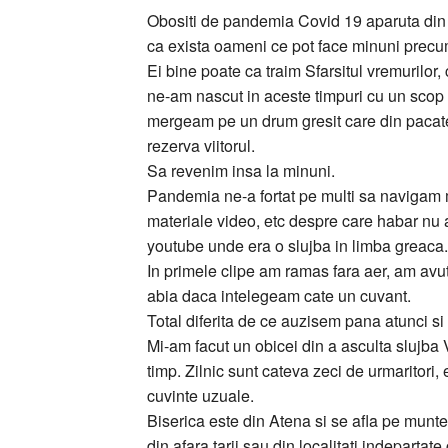
Obositi de pandemia Covid 19 aparuta din s
ca exista oameni ce pot face minuni precum 
Ei bine poate ca traim Sfarsitul vremurilor, 
ne-am nascut in aceste timpuri cu un scop 
mergeam pe un drum gresit care din pacat
rezerva viitorul.
Sa revenim insa la minuni.
Pandemia ne-a fortat pe multi sa navigam ma
materiale video, etc despre care habar nu
youtube unde era o slujba in limba greaca.
In primele clipe am ramas fara aer, am avut
abia daca intelegeam cate un cuvant.
Total diferita de ce auzisem pana atunci si
Mi-am facut un obicei din a asculta slujba V
timp. Zilnic sunt cateva zeci de urmaritori,
cuvinte uzuale.
Biserica este din Atena si se afla pe munte
din afara tarii sau din localitati indepartat