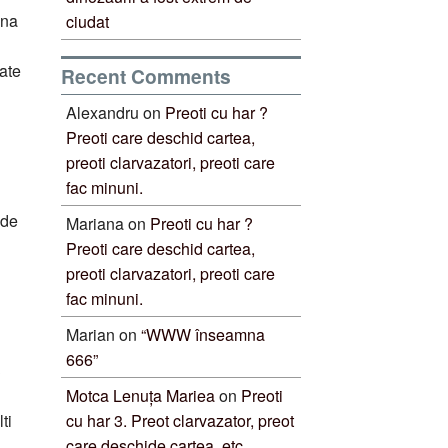
ina
ciudat
oate
Recent Comments
Alexandru
on
Preoti cu har ?
Preoti care deschid cartea,
preoti clarvazatori, preoti care
fac minuni.
 de
Mariana
on
Preoti cu har ?
Preoti care deschid cartea,
preoti clarvazatori, preoti care
fac minuni.
Marian
on
“WWW înseamna
666”
3
Motca Lenuța Mariea
on
Preoti
cu har 3. Preot clarvazator, preot
ti
care deschide cartea, etc.