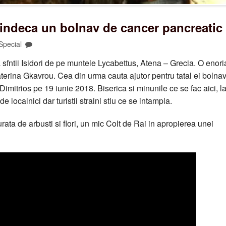
vindeca un bolnav de cancer pancreatic
Special
a sfntii Isidori de pe muntele Lycabettus, Atena – Grecia. O enor
terina Gkavrou. Cea din urma cauta ajutor pentru tatal ei bolna
imitrios pe 19 iunie 2018. Biserica si minunile ce se fac aici, l
de localnici dar turistii straini stiu ce se intampla.
urata de arbusti si flori, un mic Colt de Rai in apropierea unei