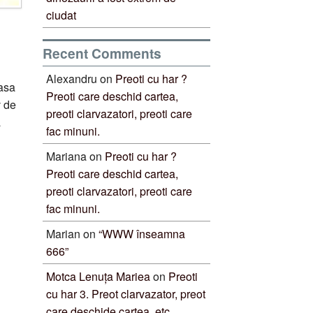
ciudat
Recent Comments
Alexandru
on
Preoti cu har ?
iasa
Preoti care deschid cartea,
v de
preoti clarvazatori, preoti care
a
fac minuni.
Mariana
on
Preoti cu har ?
Preoti care deschid cartea,
preoti clarvazatori, preoti care
fac minuni.
Marian
on
“WWW înseamna
666”
Motca Lenuța Mariea
on
Preoti
cu har 3. Preot clarvazator, preot
care deschide cartea, etc.