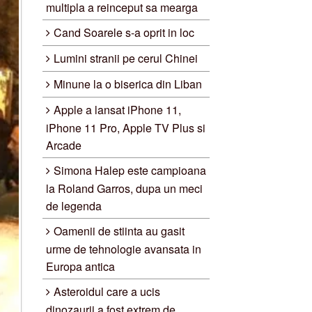
multipla a reinceput sa mearga
Cand Soarele s-a oprit in loc
Lumini stranii pe cerul Chinei
Minune la o biserica din Liban
Apple a lansat iPhone 11,
iPhone 11 Pro, Apple TV Plus si
Arcade
Simona Halep este campioana
la Roland Garros, dupa un meci
de legenda
Oamenii de stiinta au gasit
urme de tehnologie avansata in
Europa antica
Asteroidul care a ucis
dinozaurii a fost extrem de