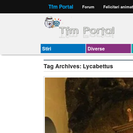
Tfm Portal
Forum
Felicitari anima
Stiri
Diverse
Tag Archives:
Lycabettus