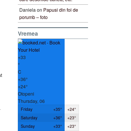
Daniela
on
Papusi din foi de
porumb – foto
Vremea
+
33
°
C
at
+
36°
+
24°
Otopeni
Thursday, 06
Friday
+
35°
+
24°
r
Saturday
+
36°
+
23°
Sunday
+
33°
+
23°