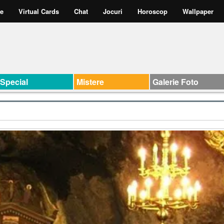
te
Virtual Cards
Chat
Jocuri
Horoscop
Wallpaper
Special
Mistere
Galerie Foto