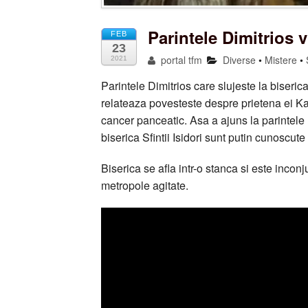
Parintele Dimitrios 
FEB
23
portal tfm
Diverse
•
Mistere
•
2021
Parintele Dimitrios care slujeste la biseric
relateaza povesteste despre prietena ei Ka
cancer panceatic. Asa a ajuns la parintele D
biserica Sfintii Isidori sunt putin cunoscute 
Biserica se afla intr-o stanca si este inconj
metropole agitate.