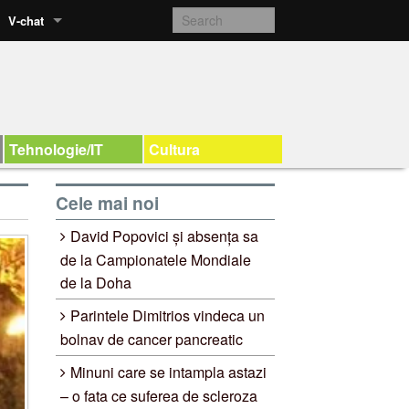
V-chat
Tehnologie/IT
Cultura
Cele mai noi
David Popovici și absența sa
de la Campionatele Mondiale
de la Doha
Parintele Dimitrios vindeca un
bolnav de cancer pancreatic
Minuni care se intampla astazi
– o fata ce suferea de scleroza