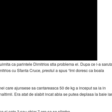
uimita ca parintele Dimitrios stia problema ei. Dupa ce i-a sarut
mitrios cu Sfanta Cruce, preotul a spus “Imi doresc ca boala
inei care ajunsese sa cantareasca 50 de kg a inceput sa ia in
inaltimii. Era atat de slabit incat abia se putea deplasa la baie ia
a si cate 2 sau chiar 7 ore sa se plimbe.