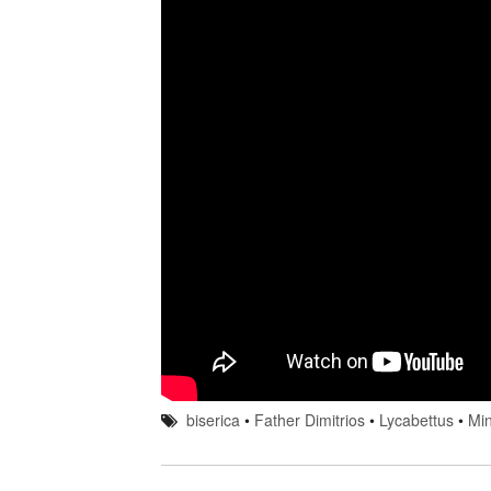
biserica
•
Father Dimitrios
•
Lycabettus
•
Mi