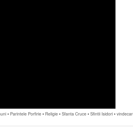
nuni
•
Parintele Porfirie
•
Religie
•
Sfanta Cruce
•
Sfintii Isidori
•
vindeca