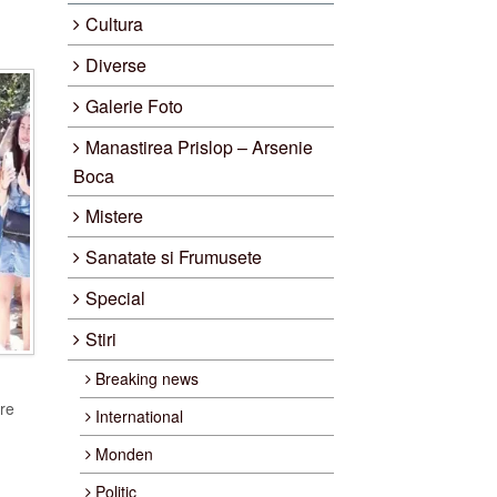
Cultura
Diverse
Galerie Foto
Manastirea Prislop – Arsenie
Boca
Mistere
Sanatate si Frumusete
Special
Stiri
Breaking news
re
International
Monden
Politic