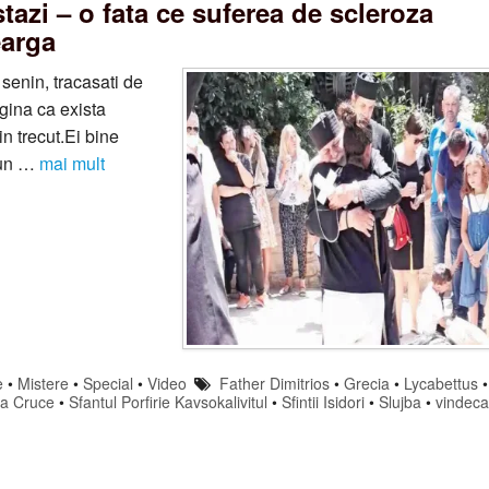
tazi – o fata ce suferea de scleroza
earga
senin, tracasati de
gina ca exista
n trecut.Ei bine
spun …
mai mult
e
•
Mistere
•
Special
•
Video
Father Dimitrios
•
Grecia
•
Lycabettus
•
ta Cruce
•
Sfantul Porfirie Kavsokalivitul
•
Sfintii Isidori
•
Slujba
•
vindeca