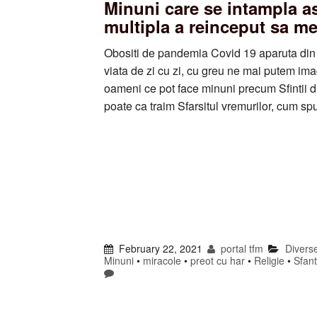
Minuni care se intampla as
multipla a reinceput sa m
Obositi de pandemia Covid 19 aparuta din 
viata de zi cu zi, cu greu ne mai putem ima
oameni ce pot face minuni precum Sfintii di
poate ca traim Sfarsitul vremurilor, cum 
February 22, 2021
portal tfm
Divers
Minuni
•
miracole
•
preot cu har
•
Religie
•
Sfan