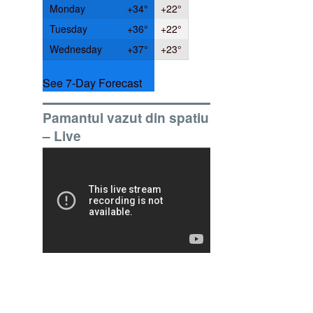
Monday
+
34°
+
22°
Tuesday
+
36°
+
22°
Wednesday
+
37°
+
23°
See 7-Day Forecast
Pamantul vazut din spatiu
– Live