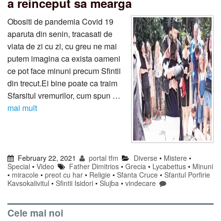
a reinceput sa mearga
Obositi de pandemia Covid 19
aparuta din senin, tracasati de
viata de zi cu zi, cu greu ne mai
putem imagina ca exista oameni
ce pot face minuni precum Sfintii
din trecut.Ei bine poate ca traim
Sfarsitul vremurilor, cum spun …
mai mult
February 22, 2021
portal tfm
Diverse
•
Mistere
•
Special
•
Video
Father Dimitrios
•
Grecia
•
Lycabettus
•
Minuni
•
miracole
•
preot cu har
•
Religie
•
Sfanta Cruce
•
Sfantul Porfirie
Kavsokalivitul
•
Sfintii Isidori
•
Slujba
•
vindecare
Cele mai noi