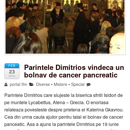
Parintele Dimitrios vindeca un
FEB
23
bolnav de cancer pancreatic
2021
portal tfm
Diverse
•
Mistere
•
Special
Parintele Dimitrios care slujeste la biserica sfntii Isidori de
pe muntele Lycabettus, Atena – Grecia. O enoriasa
relateaza povesteste despre prietena ei Katerina Gkavrou.
Cea din urma cauta ajutor pentru tatal ei bolnav de cancer
panceatic. Asa a ajuns la parintele Dimitrios pe 19 iunie