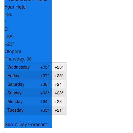
+
35
°
C
+
35°
+
23°
Otopeni
Thursday, 06
Wednesday
+
35°
+
23°
Friday
+
37°
+
25°
Saturday
+
36°
+
24°
Sunday
+
33°
+
23°
Monday
+
34°
+
23°
Tuesday
+
35°
+
21°
See 7-Day Forecast