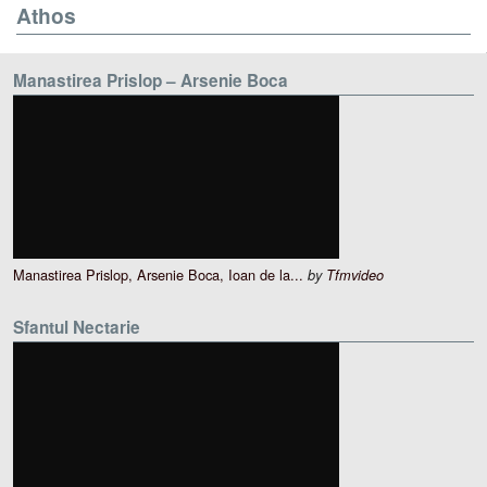
Athos
Manastirea Prislop – Arsenie Boca
Manastirea Prislop, Arsenie Boca, Ioan de la...
by
Tfmvideo
Sfantul Nectarie