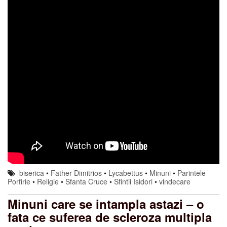
biserica
•
Father Dimitrios
•
Lycabettus
•
Minuni
•
Parintele
Porfirie
•
Religie
•
Sfanta Cruce
•
Sfintii Isidori
•
vindecare
Minuni care se intampla astazi – o
fata ce suferea de scleroza multipla