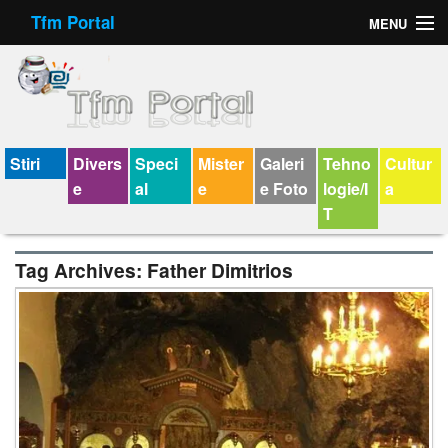
Tfm Portal
MENU
Forum
Felicitari animate
Virtual Cards
Stiri
Divers
Speci
Mister
Galeri
Tehno
Cultur
e
al
e
e Foto
logie/I
a
Chat
T
Jocuri
Tag Archives:
Father Dimitrios
Horoscop
Wallpaper
V-chat