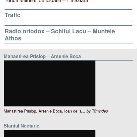
Torturi ieftine si delicioase – Timisoara
Trafic
Radio ortodox – Schitul Lacu – Muntele
Athos
Manastirea Prislop – Arsenie Boca
Manastirea Prislop, Arsenie Boca, Ioan de la...
by
Tfmvideo
Sfantul Nectarie