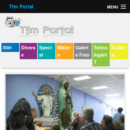
Tfm Portal
MENU
Forum
Felicitari animate
Virtual Cards
Stiri
Divers
Speci
Mister
Galeri
Tehno
Cultur
e
al
e
e Foto
logie/I
a
Chat
T
Jocuri
Horoscop
Wallpaper
V-chat