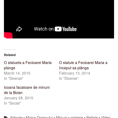
Related
O statueta a Fecioarei Maria
O statuie a Fecioarei Maria a
plange
început sa plânga
March 14, 2015
February 13, 2014
In "Diverse"
In "Diverse"
Icoana facatoare de minuni
de la Boian
January 28, 2015
In "Social"
Articole
•
Maica Domnului
•
Minuni
•
mistere
•
Religie
•
Video