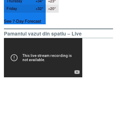
Thursday
+
34°
+
23°
Friday
+
32°
+
20°
See 7-Day Forecast
Pamantul vazut din spatiu – Live