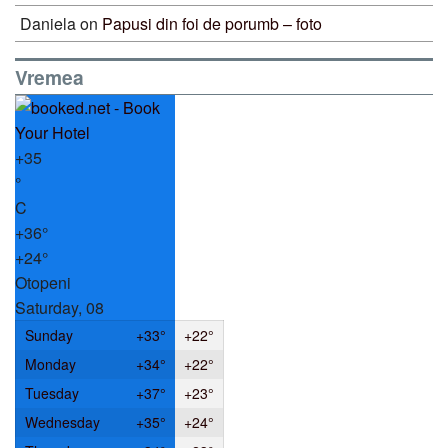
Daniela
on
Papusi din foi de porumb – foto
Vremea
+
35
°
C
+
36°
+
24°
Otopeni
Saturday, 08
Sunday
+
33°
+
22°
Monday
+
34°
+
22°
Tuesday
+
37°
+
23°
Wednesday
+
35°
+
24°