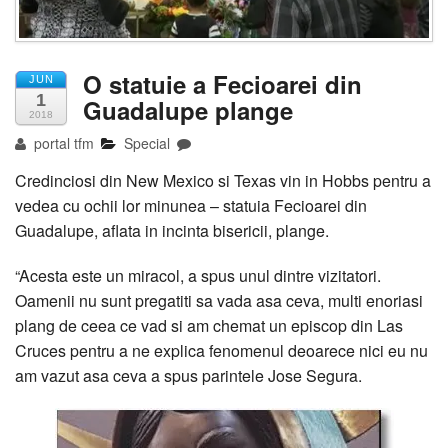
O statuie a Fecioarei din
JUN
1
Guadalupe plange
2018
portal tfm
Special
Credinciosi din New Mexico si Texas vin in Hobbs pentru a
vedea cu ochii lor minunea – statuia Fecioarei din
Guadalupe, aflata in incinta bisericii, plange.
“Acesta este un miracol, a spus unul dintre vizitatori.
Oamenii nu sunt pregatiti sa vada asa ceva, multi enoriasi
plang de ceea ce vad si am chemat un episcop din Las
Cruces pentru a ne explica fenomenul deoarece nici eu nu
am vazut asa ceva a spus parintele Jose Segura.