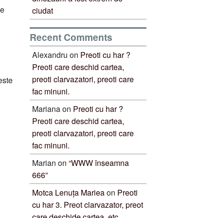
de
ciudat
Recent Comments
Alexandru
on
Preoti cu har ?
Preoti care deschid cartea,
preoti clarvazatori, preoti care
este
fac minuni.
Mariana
on
Preoti cu har ?
Preoti care deschid cartea,
preoti clarvazatori, preoti care
fac minuni.
Marian
on
“WWW înseamna
666”
Motca Lenuța Mariea
on
Preoti
cu har 3. Preot clarvazator, preot
care deschide cartea, etc.