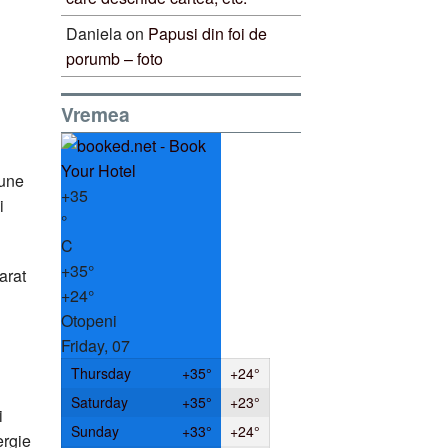
Daniela
on
Papusi din foi de
porumb – foto
Vremea
pune
+
35
i
°
C
+
35°
arat
+
24°
Otopeni
Friday, 07
Thursday
+
35°
+
24°
Saturday
+
35°
+
23°
i
Sunday
+
33°
+
24°
ergie