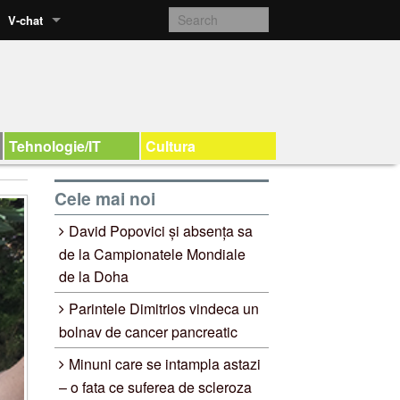
V-chat
Tehnologie/IT
Cultura
Cele mai noi
David Popovici și absența sa
de la Campionatele Mondiale
de la Doha
Parintele Dimitrios vindeca un
bolnav de cancer pancreatic
Minuni care se intampla astazi
– o fata ce suferea de scleroza