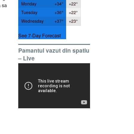
Monday
+
34°
+
22°
a sa
Tuesday
+
36°
+
22°
Wednesday
+
37°
+
23°
See 7-Day Forecast
Pamantul vazut din spatiu
– Live