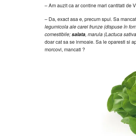
– Am auzit ca ar contine mari cantitati de 
– Da, exact asa e, precum spui. Sa mancati
legumicola ale carei frunze (dispuse în for
comestibile;
salata
, marula (Lactuca sativa
doar cat sa se inmoaie. Sa le oparesti si ap
morcovi, mancati ?