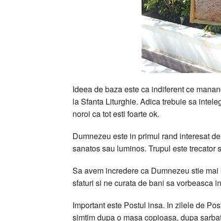
Ideea de baza este ca indiferent ce mananc
la Sfanta Liturghie. Adica trebuie sa intele
noroi ca tot esti foarte ok.
Dumnezeu este in primul rand interesat de s
sanatos sau luminos. Trupul este trecator si
Sa avem incredere ca Dumnezeu stie mai bin
sfaturi si ne curata de bani sa vorbeasca i
Important este Postul insa. In zilele de Pos
simtim dupa o masa copioasa, dupa sarbato