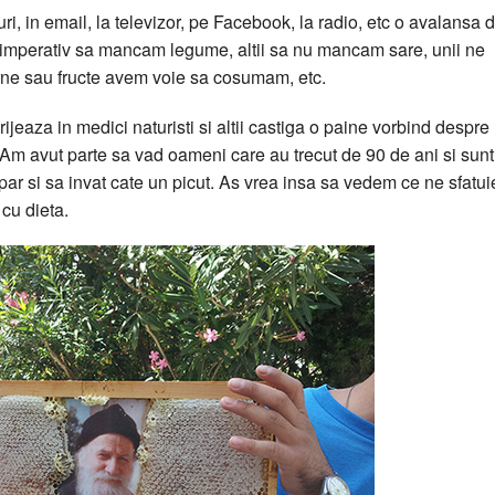
uri, in email, la televizor, pe Facebook, la radio, etc o avalansa 
on imperativ sa mancam legume, altii sa nu mancam sare, unii ne
arne sau fructe avem voie sa cosumam, etc.
jeaza in medici naturisti si altii castiga o paine vorbind despre
. Am avut parte sa vad oameni care au trecut de 90 de ani si sunt
par si sa invat cate un picut. As vrea insa sa vedem ce ne sfatui
 cu dieta.