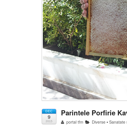
Parintele Porfirie K
DEC
9
portal tfm
Diverse
•
Sanatate 
2015