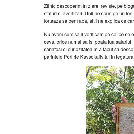
Zilnic descoperim in ziare, reviste, pe blog
sfaturi si avertizari. Unii ne spun pe un t
forteaza sa bem apa, altii ne explica ce c
Nu avem cum sa ii verificam pe cei ce se eri
ceva, orice numai sa isi poata lua salariul
sanatosi si curiozitatea m-a facut sa desco
parintele Porfirie Kavsokalivitul in legatura