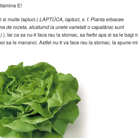
Vitamina E!
 si multe laptuci.(
LAPTÚCA, laptuci, s. f. Planta erbacee
ma de rozeta, alcatuind la unele varietati o capatâna) sunt
)
). Iar ca sa nu-ti faca rau la stomac, sa fierbi apa si sa le bagi i
oi sa le mananci. Astfel nu-ti va face rau la stomac. Ia spune-mi