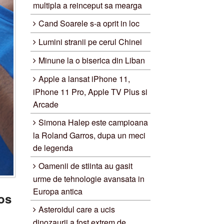
multipla a reinceput sa mearga
Cand Soarele s-a oprit in loc
Lumini stranii pe cerul Chinei
Minune la o biserica din Liban
Apple a lansat iPhone 11,
iPhone 11 Pro, Apple TV Plus si
Arcade
Simona Halep este campioana
la Roland Garros, dupa un meci
de legenda
Oamenii de stiinta au gasit
urme de tehnologie avansata in
Europa antica
os
Asteroidul care a ucis
dinozaurii a fost extrem de