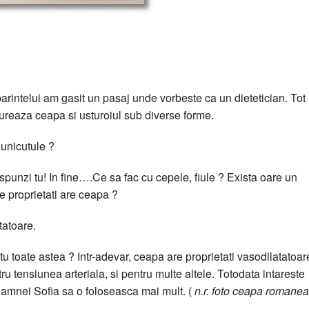
parintelui am gasit un pasaj unde vorbeste ca un dietetician. Tot
ureaza ceapa si usturoiul sub diverse forme.
Bunicutule ?
punzi tu! In fine….Ce sa fac cu cepele, fiule ? Exista oare un
 proprietati are ceapa ?
tatoare.
u toate astea ? Intr-adevar, ceapa are proprietati vasodilatatoar
u tensiunea arteriala, si pentru multe altele. Totodata intareste
oamnei Sofia sa o foloseasca mai mult. (
n.r. foto ceapa romane