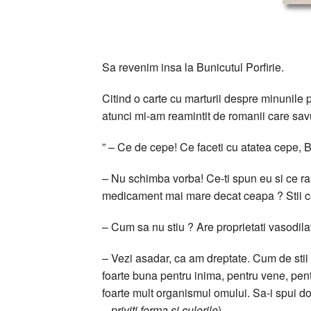
Sa revenim insa la Bunicutul Porfirie.
Citind o carte cu marturii despre minunile 
atunci mi-am reamintit de romanii care sav
” – Ce de cepe! Ce faceti cu atatea cepe, 
– Nu schimba vorba! Ce-ti spun eu si ce ras
medicament mai mare decat ceapa ? Stii ce
– Cum sa nu stiu ? Are proprietati vasodila
– Vezi asadar, ca am dreptate. Cum de stii t
foarte buna pentru inima, pentru vene, pentr
foarte mult organismul omului. Sa-i spui d
– priviti forma si culorile
)