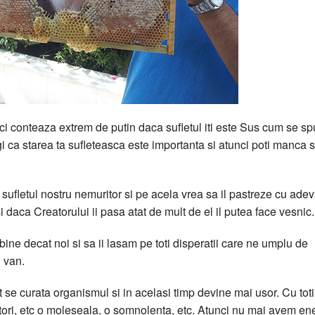
i conteaza extrem de putin daca sufletul iti este Sus cum se s
gi ca starea ta sufleteasca este importanta si atunci poti manca s
ufletul nostru nemuritor si pe acela vrea sa il pastreze cu adev
 daca Creatorului ii pasa atat de mult de el il putea face vesnic.
e decat noi si sa ii lasam pe toti disperatii care ne umplu de
n van.
t se curata organismul si in acelasi timp devine mai usor. Cu toti
ri, etc o moleseala, o somnolenta, etc. Atunci nu mai avem en