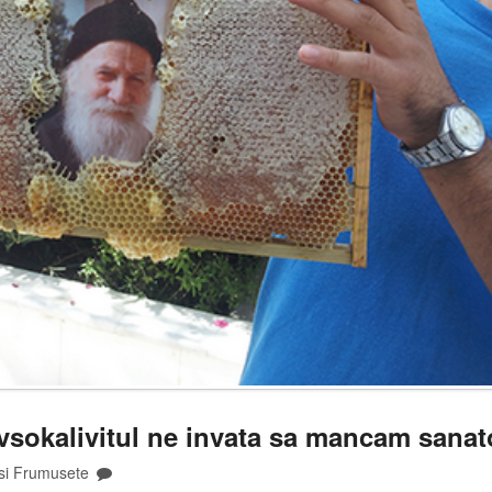
avsokalivitul ne invata sa mancam sanat
si Frumusete