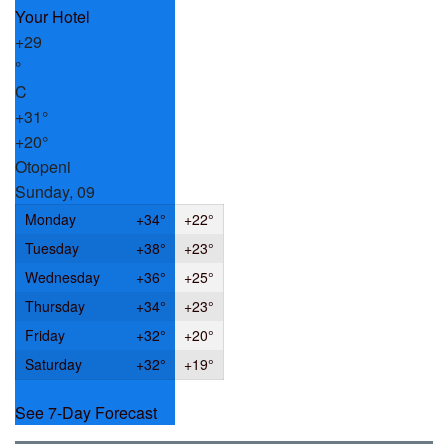
+
29
°
C
+
31°
+
20°
Otopeni
Sunday, 09
Monday
+
34°
+
22°
Tuesday
+
38°
+
23°
Wednesday
+
36°
+
25°
Thursday
+
34°
+
23°
Friday
+
32°
+
20°
Saturday
+
32°
+
19°
See 7-Day Forecast