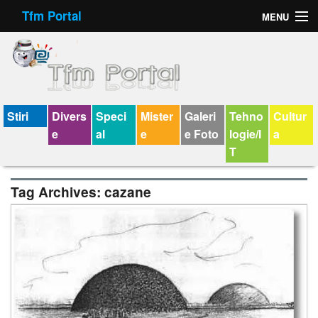
Tfm Portal
MENU
Forum
Felicitari animate
Virtual Cards
Stiri
Divers
Speci
Mister
Galeri
Tehno
Cultur
e
al
e
e Foto
logie/I
a
Chat
T
Jocuri
Tag Archives:
cazane
Horoscop
Wallpaper
V-chat