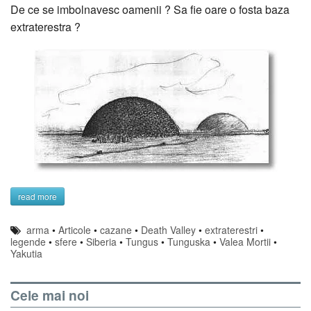
De ce se imbolnavesc oamenii ? Sa fie oare o fosta baza
extraterestra ?
read more
arma
•
Articole
•
cazane
•
Death Valley
•
extraterestri
•
legende
•
sfere
•
Siberia
•
Tungus
•
Tunguska
•
Valea Mortii
•
Yakutia
Cele mai noi