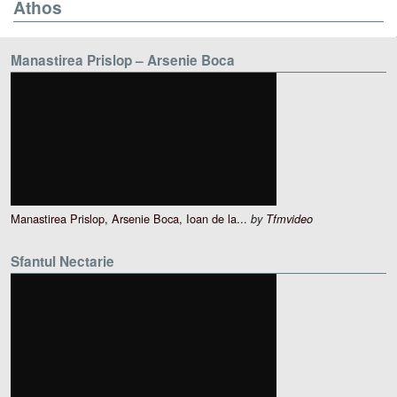
Athos
Manastirea Prislop – Arsenie Boca
Manastirea Prislop, Arsenie Boca, Ioan de la...
by
Tfmvideo
Sfantul Nectarie