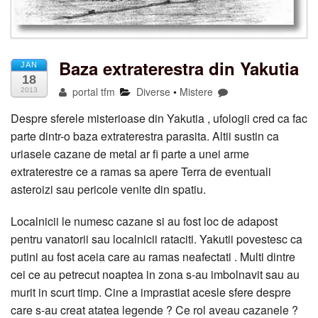
Baza extraterestra din Yakutia
JAN
18
portal tfm
Diverse
•
Mistere
2013
Despre sferele misterioase din Yakutia , ufologii cred ca fac
parte dintr-o baza extraterestra parasita. Altii sustin ca
uriasele cazane de metal ar fi parte a unei arme
extraterestre ce a ramas sa apere Terra de eventuali
asteroizi sau pericole venite din spatiu.
Localnicii le numesc cazane si au fost loc de adapost
pentru vanatorii sau localnicii rataciti. Yakutii povestesc ca
putini au fost aceia care au ramas neafectati . Multi dintre
cei ce au petrecut noaptea in zona s-au imbolnavit sau au
murit in scurt timp. Cine a imprastiat acesle sfere despre
care s-au creat atatea legende ? Ce rol aveau cazanele ?