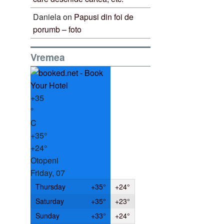
Daniela
on
Papusi din foi de
porumb – foto
Vremea
+
35
°
C
+
35°
+
24°
Otopeni
Friday, 07
Thursday
+
35°
+
24°
Saturday
+
35°
+
23°
Sunday
+
33°
+
24°