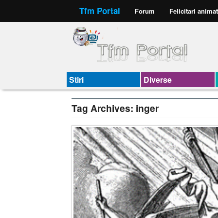
Tfm Portal
Forum
Felicitari anima
Stiri
Diverse
Tag Archives:
inger