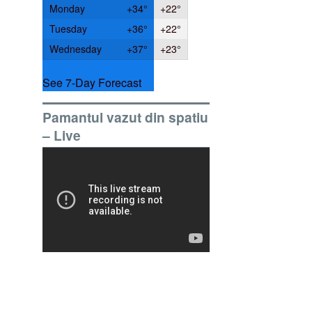
Monday
+
34°
+
22°
Tuesday
+
36°
+
22°
Wednesday
+
37°
+
23°
See 7-Day Forecast
Pamantul vazut din spatiu
– Live