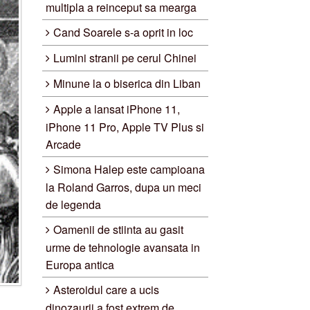
multipla a reinceput sa mearga
Cand Soarele s-a oprit in loc
Lumini stranii pe cerul Chinei
Minune la o biserica din Liban
Apple a lansat iPhone 11,
iPhone 11 Pro, Apple TV Plus si
Arcade
Simona Halep este campioana
la Roland Garros, dupa un meci
de legenda
Oamenii de stiinta au gasit
urme de tehnologie avansata in
Europa antica
Asteroidul care a ucis
dinozaurii a fost extrem de