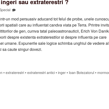
 ingeri sau extraterestri ?
Special
 intr-un mod persuasiv aducand tot felul de probe, unele cunoscu
rii spatiali care au influentat candva viata pe Terra. Printre invita
cititorilor de gen, cumva tatal paleoastronauticii, Erich Von Dani
teorii despre existenta extraterestilor si despre influenta pe care
asei umane. Expunerile sale logice schimba unghiul de vedere al
si sa caute singur dovezi.
en
•
extraterestri
•
extraterestri antici
•
inger
•
Ioan Botezatorul
•
mormo