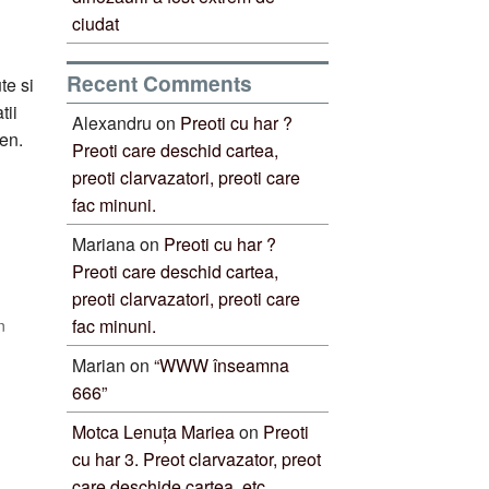
ciudat
Recent Comments
te si
tii
Alexandru
on
Preoti cu har ?
ken.
Preoti care deschid cartea,
preoti clarvazatori, preoti care
fac minuni.
Mariana
on
Preoti cu har ?
Preoti care deschid cartea,
preoti clarvazatori, preoti care
fac minuni.
n
Marian
on
“WWW înseamna
666”
Motca Lenuța Mariea
on
Preoti
cu har 3. Preot clarvazator, preot
care deschide cartea, etc.