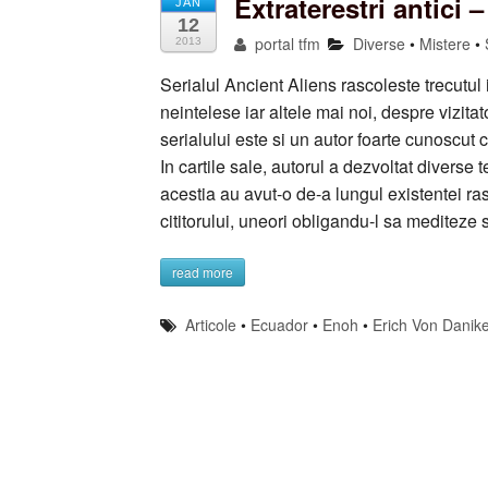
Extraterestri antici –
JAN
12
portal tfm
Diverse
•
Mistere
•
2013
Serialul Ancient Aliens rascoleste trecutul
neintelese iar altele mai noi, despre vizitato
serialului este si un autor foarte cunoscut 
In cartile sale, autorul a dezvoltat diverse 
acestia au avut-o de-a lungul existentei r
cititorului, uneori obligandu-l sa mediteze 
read more
Articole
•
Ecuador
•
Enoh
•
Erich Von Danik