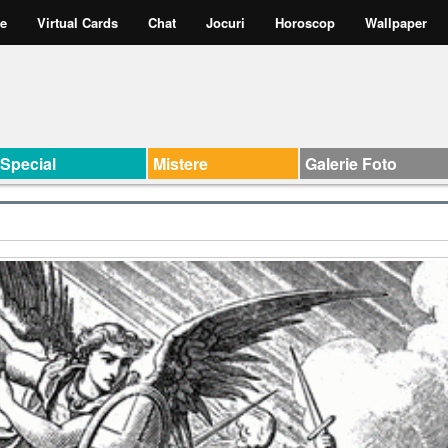
te
Virtual Cards
Chat
Jocuri
Horoscop
Wallpaper
Special
Mistere
Galerie Foto