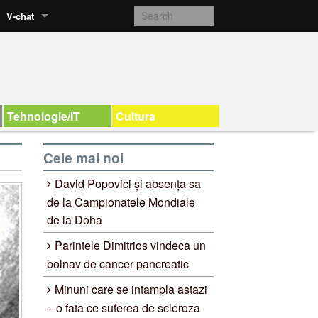
V-chat
Tehnologie/IT
Cultura
Cele mai noi
David Popovici și absența sa
de la Campionatele Mondiale
de la Doha
Parintele Dimitrios vindeca un
bolnav de cancer pancreatic
Minuni care se intampla astazi
– o fata ce suferea de scleroza