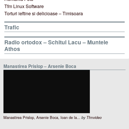
Tfm Linux Software
Torturi ieftine si delicioase – Timisoara
Trafic
Radio ortodox – Schitul Lacu – Muntele
Athos
Manastirea Prislop – Arsenie Boca
Manastirea Prislop, Arsenie Boca, Ioan de la...
by
Tfmvideo