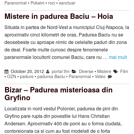
Paranormal
•
Pokaini
•
roci
•
sanctuar
Mistere in padurea Baciu – Hoia
Situata in partea de Nord-Vest a municipiul Cluj-Napoca, la
aproximativ cinci kilometri de oras, Padurea Baciu nu se
deosebeste cu aproape nimic de celelalte paduri din zona
de deal. Foarte multe cunosc despre fenomenele
paranormale locuitorii comunei Baciu, care nu …
mai mult
October 20, 2012
portal tfm
Diverse
•
Mistere
Film
•
OZN
•
padure
•
padurea Baciu
•
Paranormal
•
Video
Bizar – Padurea misterioasa din
Gryfino
Localizata in nord vestul Poloniei, padurea de pini din
Gryfino pare rupta din povestile lui Hans Christian
Andersen. Aproximativ 400 de pomi au o forma ciudata,
contorsionata ca si cum au fost modelati de o forta