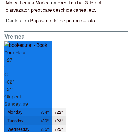
Motca Lenuța Mariea
on
Preoti cu har 3. Preot
clarvazator, preot care deschide cartea, etc.
Daniela
on
Papusi din foi de porumb – foto
Vremea
+
27
°
C
+
32°
+
21°
Otopeni
Sunday, 09
Monday
+
34°
+
22°
Tuesday
+
39°
+
23°
Wednesday
+
35°
+
25°