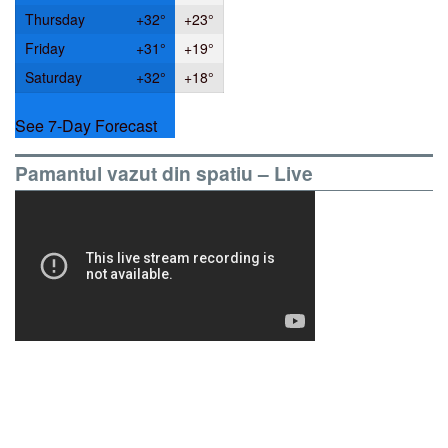
Thursday
+
32°
+
23°
Friday
+
31°
+
19°
Saturday
+
32°
+
18°
See 7-Day Forecast
Pamantul vazut din spatiu – Live