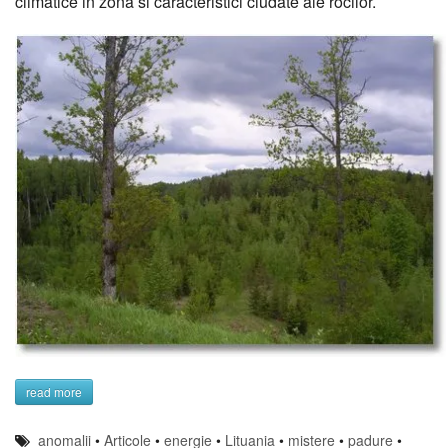
climatice in zona si caracteristici ciudate ale rocilor.
read more
anomalii
•
Articole
•
energie
•
Lituania
•
mistere
•
padure
•