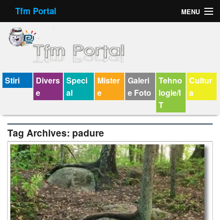
Tfm Portal
MENU
Forum
Felicitari animate
Virtual Cards
Stiri
Divers
Speci
Mister
Galeri
Tehno
Cultur
e
al
e
e Foto
logie/I
a
Chat
T
Jocuri
Tag Archives:
padure
Horoscop
Wallpaper
V-chat