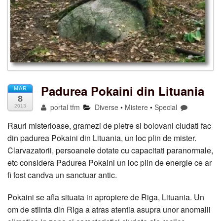
Padurea Pokaini din Lituania
MAR
8
portal tfm
Diverse
•
Mistere
•
Special
2013
Rauri misterioase, gramezi de pietre si bolovani ciudati fac
din padurea Pokaini din Lituania, un loc plin de mister.
Clarvazatorii, persoanele dotate cu capacitati paranormale,
etc considera Padurea Pokaini un loc plin de energie ce ar
fi fost candva un sanctuar antic.
Pokaini se afla situata in apropiere de Riga, Lituania. Un
om de stiinta din Riga a atras atentia asupra unor anomalii