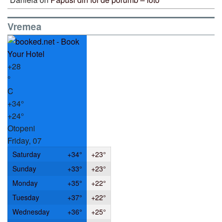
Vremea
+
28
°
C
+
34°
+
24°
Otopeni
Friday, 07
Saturday
+
34°
+
23°
Sunday
+
33°
+
23°
Monday
+
35°
+
22°
Tuesday
+
37°
+
22°
Wednesday
+
36°
+
25°