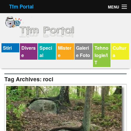
Tfm Portal
MENU
Forum
Felicitari animate
Virtual Cards
Stiri
Divers
Speci
Mister
Galeri
Tehno
Cultur
e
al
e
e Foto
logie/I
a
Chat
T
Jocuri
Tag Archives:
roci
Horoscop
Wallpaper
V-chat