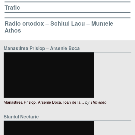
Trafic
Radio ortodox – Schitul Lacu – Muntele
Athos
Manastirea Prislop – Arsenie Boca
Manastirea Prislop, Arsenie Boca, Ioan de la...
by
Tfmvideo
Sfantul Nectarie