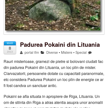
Padurea Pokaini din Lituania
MAR
8
portal tfm
Diverse
•
Mistere
•
Special
2013
Rauri misterioase, gramezi de pietre si bolovani ciudati fac
din padurea Pokaini din Lituania, un loc plin de mister.
Clarvazatorii, persoanele dotate cu capacitati paranormale,
etc considera Padurea Pokaini un loc plin de energie ce ar
fi fost candva un sanctuar antic.
Pokaini se afla situata in apropiere de Riga, Lituania. Un
om de stiinta din Riga a atras atentia asupra unor anomalii