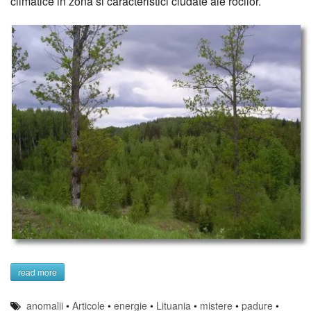
climatice in zona si caracteristici ciudate ale rocilor.
read more
anomalii
•
Articole
•
energie
•
Lituania
•
mistere
•
padure
•