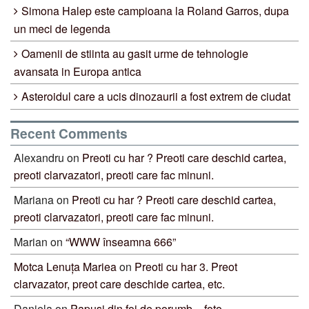
Simona Halep este campioana la Roland Garros, dupa
un meci de legenda
Oamenii de stiinta au gasit urme de tehnologie
avansata in Europa antica
Asteroidul care a ucis dinozaurii a fost extrem de ciudat
Recent Comments
Alexandru
on
Preoti cu har ? Preoti care deschid cartea,
preoti clarvazatori, preoti care fac minuni.
Mariana
on
Preoti cu har ? Preoti care deschid cartea,
preoti clarvazatori, preoti care fac minuni.
Marian
on
“WWW înseamna 666”
Motca Lenuța Mariea
on
Preoti cu har 3. Preot
clarvazator, preot care deschide cartea, etc.
Daniela
on
Papusi din foi de porumb – foto