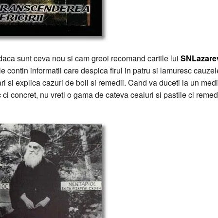
 daca sunt ceva nou si cam greoi recomand cartile lui
SNLazare
le contin informatii care despica firul in patru si lamuresc cauzel
i si explica cazuri de boli si remedii. Cand va duceti la un medi
ci concret, nu vreti o gama de cateva ceaiuri si pastile ci remed