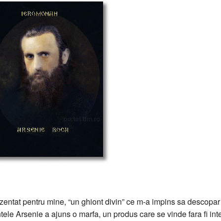
prezentat pentru mine, “un ghiont divin” ce m-a impins sa descopa
tele Arsenie a ajuns o marfa, un produs care se vinde fara fi int