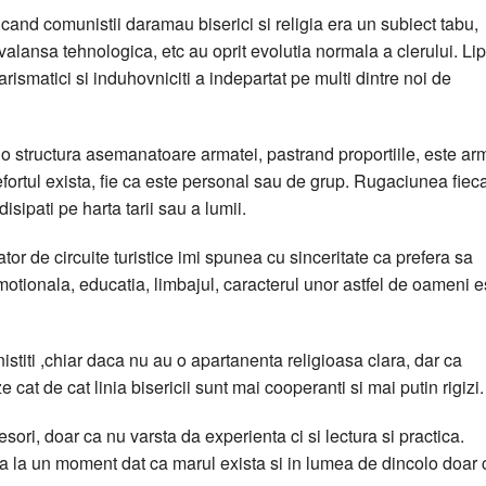
and comunistii daramau biserici si religia era un subiect tabu,
 avalansa tehnologica, etc au oprit evolutia normala a clerului. Li
arismatici si induhovniciti a indepartat pe multi dintre noi de
i o structura asemanatoare armatei, pastrand proportiile, este ar
 efortul exista, fie ca este personal sau de grup. Rugaciunea fiec
sipati pe harta tarii sau a lumii.
r de circuite turistice imi spunea cu sinceritate ca prefera sa
otionala, educatia, limbajul, caracterul unor astfel de oameni e
nistiti ,chiar daca nu au o apartanenta religioasa clara, dar ca
at de cat linia bisericii sunt mai cooperanti si mai putin rigizi.
sori, doar ca nu varsta da experienta ci si lectura si practica.
la un moment dat ca marul exista si in lumea de dincolo doar 