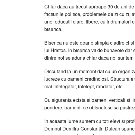
Chiar daca au trecut aproape 30 de ani de c
frictiunile politice, problemele de zi cu zi,
unei educatii clare, libere, cu indrumatori c
biserica.
Biserica nu este doar o simpla cladire ci s
lui Hristos. In biserica vii de bunavoie dar
dintre noi se aduna chiar daca noi suntem di
Discutand la un moment dat cu un organizato
lucreze cu oameni credinciosi. Structura em
mai intelegator, intelept, rabdator, etc.
Cu siguranta exista si oameni verticali si li
pondere, oamenii ce obisnuiesc sa pastreze c
In aceasta lume suntem cu toti elevi si profe
Domnul Dumitru Constantin Dulcan spunea 