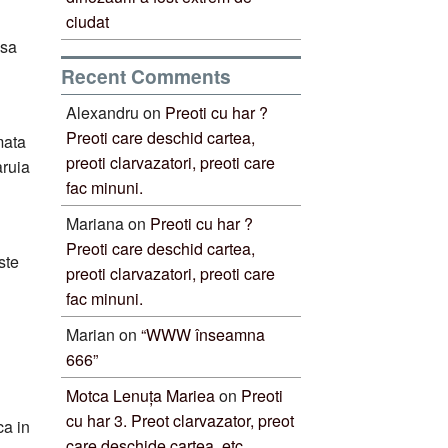
ciudat
psa
Recent Comments
Alexandru
on
Preoti cu har ?
Preoti care deschid cartea,
mata
preoti clarvazatori, preoti care
aruia
fac minuni.
Mariana
on
Preoti cu har ?
Preoti care deschid cartea,
ste
preoti clarvazatori, preoti care
fac minuni.
Marian
on
“WWW înseamna
666”
Motca Lenuța Mariea
on
Preoti
cu har 3. Preot clarvazator, preot
ca in
care deschide cartea, etc.