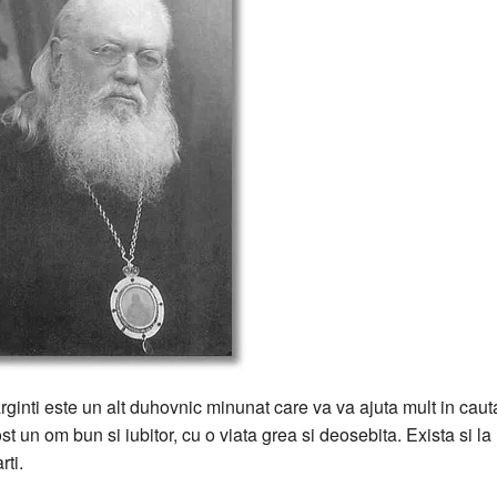
rginti este un alt duhovnic minunat care va va ajuta mult in cauta
ost un om bun si iubitor, cu o viata grea si deosebita. Exista si la
ti.