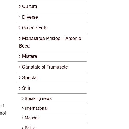
Cultura
Diverse
Galerie Foto
Manastirea Prislop – Arsenie
Boca
Mistere
Sanatate si Frumusete
Special
Stiri
Breaking news
ri.
International
 noi
Monden
Politic