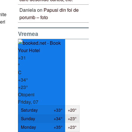
Daniela
on
Papusi din foi de
mite
porumb – foto
eri
Vremea
+
31
°
C
+
34°
+
23°
Otopeni
Friday, 07
Saturday
+
33°
+
20°
Sunday
+
34°
+
23°
Monday
+
35°
+
23°