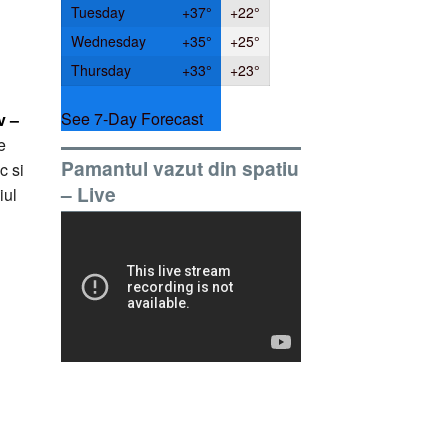
Tuesday
+
37°
+
22°
Wednesday
+
35°
+
25°
Thursday
+
33°
+
23°
See 7-Day Forecast
v –
e
Pamantul vazut din spatiu
c si
– Live
iul