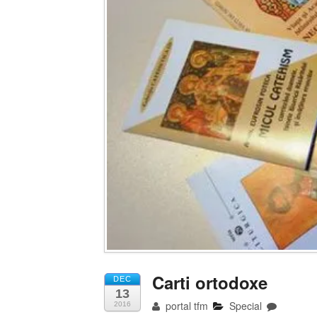
Carti ortodoxe
DEC
13
portal tfm
Special
2016