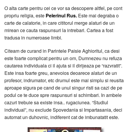
O alta carte pentru cei ce vor sa descopere altfel, pe cont
propriu religia, este
Pelerinul Rus.
Este mai degraba o
carte de calatorie, in care cititorul merge alaturi de un
mirean ce cauta raspunsuri la intrebari. Cartea a fost
tradusa in numeroase limbi.
Citeam de curand in Parintele Paisie Aghioritul, ca desi
este foarte complicat pentru un om, Dumnezeu nu refuza
cautarea individuala ci il ajuta si il dirijeaza pe “razvratit”.
Este insa foarte greu, anevoios deoarece alaturi de un
profesor, indrumator, etc drumul este mai simplu si reusita
aproape sigura pe cand de unul singur risti sa cazi de pe
podul ce te duce spre raspunsuri si schimbari. In ambele
cazuri trebuie sa existe insa.. rugaciunea. “Studiul
individual”, nu exclude Spovedania si Impartasania, deci
automat un duhovnic, indiferent cat de imbunatatit este.