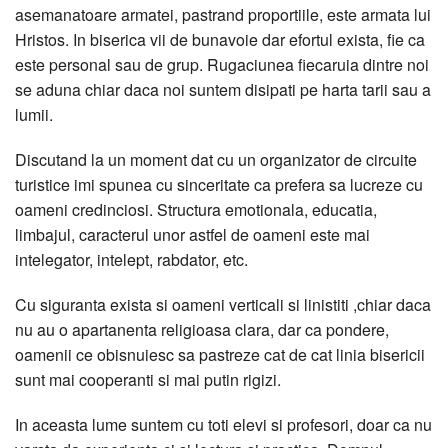
asemanatoare armatei, pastrand proportiile, este armata lui
Hristos. In biserica vii de bunavoie dar efortul exista, fie ca
este personal sau de grup. Rugaciunea fiecaruia dintre noi
se aduna chiar daca noi suntem disipati pe harta tarii sau a
lumii.
Discutand la un moment dat cu un organizator de circuite
turistice imi spunea cu sinceritate ca prefera sa lucreze cu
oameni credinciosi. Structura emotionala, educatia,
limbajul, caracterul unor astfel de oameni este mai
intelegator, intelept, rabdator, etc.
Cu siguranta exista si oameni verticali si linistiti ,chiar daca
nu au o apartanenta religioasa clara, dar ca pondere,
oamenii ce obisnuiesc sa pastreze cat de cat linia bisericii
sunt mai cooperanti si mai putin rigizi.
In aceasta lume suntem cu toti elevi si profesori, doar ca nu