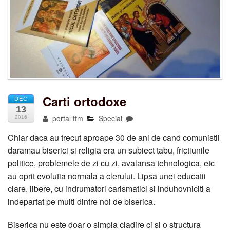
Carti ortodoxe
DEC
13
portal tfm
Special
2016
Chiar daca au trecut aproape 30 de ani de cand comunistii
daramau biserici si religia era un subiect tabu, frictiunile
politice, problemele de zi cu zi, avalansa tehnologica, etc
au oprit evolutia normala a clerului. Lipsa unei educatii
clare, libere, cu indrumatori carismatici si induhovniciti a
indepartat pe multi dintre noi de biserica.
Biserica nu este doar o simpla cladire ci si o structura