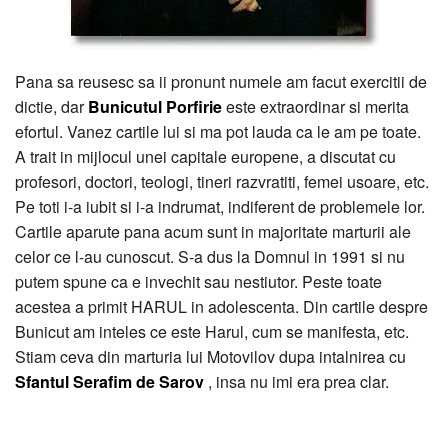
Pana sa reusesc sa ii pronunt numele am facut exercitii de
dictie, dar
Bunicutul Porfirie
este extraordinar si merita
efortul. Vanez cartile lui si ma pot lauda ca le am pe toate.
A trait in mijlocul unei capitale europene, a discutat cu
profesori, doctori, teologi, tineri razvratiti, femei usoare, etc.
Pe toti i-a iubit si i-a indrumat, indiferent de problemele lor.
Cartile aparute pana acum sunt in majoritate marturii ale
celor ce l-au cunoscut. S-a dus la Domnul in 1991 si nu
putem spune ca e invechit sau nestiutor. Peste toate
acestea a primit HARUL in adolescenta. Din cartile despre
Bunicut am inteles ce este Harul, cum se manifesta, etc.
Stiam ceva din marturia lui Motovilov dupa intalnirea cu
Sfantul Serafim de Sarov
, insa nu imi era prea clar.