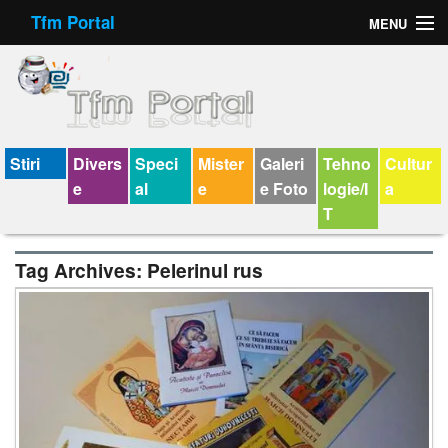
Tfm Portal
MENU
Forum
Felicitari animate
Virtual Cards
Stiri
Divers
Speci
Mister
Galeri
Tehno
Cultur
e
al
e
e Foto
logie/I
a
Chat
T
Jocuri
Tag Archives:
Pelerinul rus
Horoscop
Wallpaper
V-chat