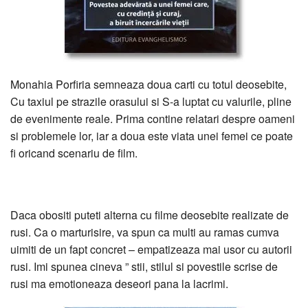
Monahia Porfiria semneaza doua carti cu totul deosebite,
Cu taxiul pe strazile orasului si S-a luptat cu valurile, pline
de evenimente reale. Prima contine relatari despre oameni
si problemele lor, iar a doua este viata unei femei ce poate
fi oricand scenariu de film.
Daca obositi puteti alterna cu filme deosebite realizate de
rusi. Ca o marturisire, va spun ca multi au ramas cumva
uimiti de un fapt concret – empatizeaza mai usor cu autorii
rusi. Imi spunea cineva ” stii, stilul si povestile scrise de
rusi ma emotioneaza deseori pana la lacrimi.