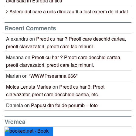
avansata in Europa antica
Asteroidul care a ucis dinozaurii a fost extrem de ciudat
Recent Comments
Alexandru
on
Preoti cu har ? Preoti care deschid cartea,
preoti clarvazatori, preoti care fac minuni.
Mariana
on
Preoti cu har ? Preoti care deschid cartea,
preoti clarvazatori, preoti care fac minuni.
Marian
on
“WWW înseamna 666”
Motca Lenuța Mariea
on
Preoti cu har 3. Preot
clarvazator, preot care deschide cartea, etc.
Daniela
on
Papusi din foi de porumb – foto
Vremea