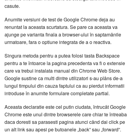
casute.
Anumite versiuni de test de Google Chrome deja au
renuntat la aceasta scurtatura. Se pare ca aceasta va
ajunge pe varianta finala a browser-ului în saptamânile
urmatoare, fara o optiune integrata de a o reactiva.
Singura metoda pentru a putea folosi tasta Backspace
pentru a te întoarce la pagina precedenta va fi o extensie
care va trebui instalata manual din Chrome Web Store.
Google sustine ca multi dintre utilizatori s-au plâns de-a
lungul timpului din cauza faptului ca au pierdut informatii
introduse în anumite formulare completate partial.
Aceasta declaratie este cel putin ciudata, întrucât Google
Chrome este unul dintre browserele care chiar te întreaba
daca doresti sa parasesti pagina atunci când dai click pe
un alt link sau apesi pe butoanele „back” sau „forward”.