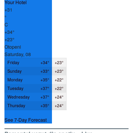
+
31
°
C
+
34°
+
23°
Otopeni
Saturday, 08
Friday
+
34°
+
23°
Sunday
+
33°
+
23°
Monday
+
35°
+
22°
Tuesday
+
37°
+
22°
Wednesday
+
37°
+
24°
Thursday
+
35°
+
24°
See 7-Day Forecast