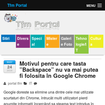
Tfm Portal
MENU
Forum
Felicitari animate
Virtual Cards
Stiri
Divers
Speci
Mister
Galeri
Tehno
Cultur
e
al
e
e Foto
logie/I
a
Chat
T
Jocuri
Motivul pentru care tasta
MAY
24
Horoscop
”Backspace” nu va mai putea
2016
fi folosita în Google Chrome
Wallpaper
portal tfm
IT
V-chat
Google doreste sa elimine una dintre cele mai utilizate
scurtaturi din Chrome, întrucât multi utilizatori pierd
anumite informatii încercând sa stearga text introdus în