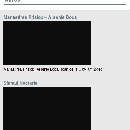
Manastirea Prislop – Arsenie Boca
Manastirea Prislop, Arsenie Boca, Ioan de la...
by
Tfmvideo
Sfantul Nectarie