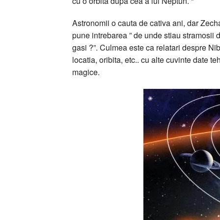
cu o orbita dupa cea a lui Neptun. “
Astronomii o cauta de cativa ani, dar Zecha
pune intrebarea ” de unde stiau stramosii 
gasi ?”. Culmea este ca relatari despre Nibir
locatia, oribita, etc.. cu alte cuvinte date t
magice.