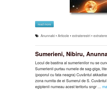
read more
Anunnaki
•
Articole
•
extraterestri
•
extrateres
Sumerieni, Nibiru, Anunna
Locul de bastina al sumerienilor nu se cu
Sumerienii purtau numele de sag-giga, lit
(poporul cu fata neagra) Cuvântul akkadia
zona numita de ei Sumerul de S. Cuvântul 
egiptenii numeau acest teritoriu sngr …
ma