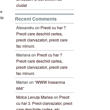
ciudat
Se
ate
Recent Comments
Alexandru
on
Preoti cu har ?
Preoti care deschid cartea,
preoti clarvazatori, preoti care
fac minuni.
Mariana
on
Preoti cu har ?
Preoti care deschid cartea,
preoti clarvazatori, preoti care
fac minuni.
Marian
on
“WWW înseamna
666”
Motca Lenuța Mariea
on
Preoti
cu har 3. Preot clarvazator, preot
care deschide cartea, etc.