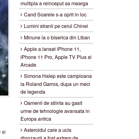
multipla a reinceput sa mearga
Cand Soarele s-a oprit in loc
Lumini stranii pe cerul Chinei
Minune la o biserica din Liban
Apple a lansat iPhone 11,
iPhone 11 Pro, Apple TV Plus si
Arcade
Simona Halep este campioana
la Roland Garros, dupa un meci
de legenda
Oamenii de stiinta au gasit
urme de tehnologie avansata in
Europa antica
Asteroidul care a ucis
 si
dinozaurii a fost extrem de