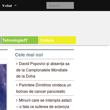
V-chat
Tehnologie/IT
Cultura
Cele mai noi
David Popovici și absența sa
de la Campionatele Mondiale
de la Doha
Parintele Dimitrios vindeca un
bolnav de cancer pancreatic
Minuni care se intampla astazi
– o fata ce suferea de scleroza