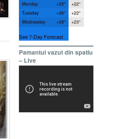
Monday
+
35°
+
22°
Tuesday
+
36°
+
22°
Wednesday
+
38°
+
23°
See 7-Day Forecast
Pamantul vazut din spatiu
– Live