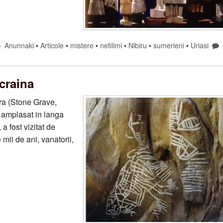
Anunnaki
•
Articole
•
mistere
•
nefilimi
•
Nibiru
•
sumerieni
•
Uriasi
craina
ra (Stone Grave,
amplasat in langa
a fost vizitat de
 mii de ani, vanatorii,