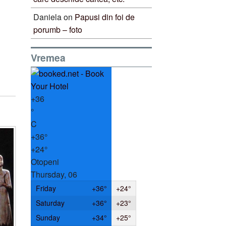
Daniela
on
Papusi din foi de
porumb – foto
Vremea
+
36
°
C
+
36°
+
24°
Otopeni
Thursday, 06
Friday
+
36°
+
24°
Saturday
+
36°
+
23°
Sunday
+
34°
+
25°