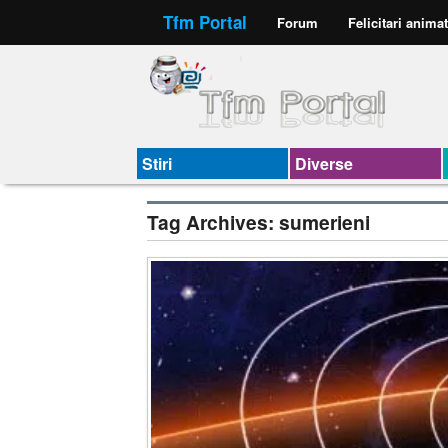
Tfm Portal
Forum
Felicitari anima
Stiri
Diverse
Tag Archives:
sumerieni