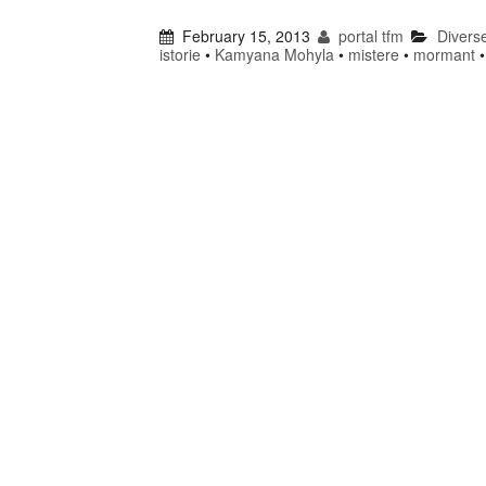
February 15, 2013
portal tfm
Divers
istorie
•
Kamyana Mohyla
•
mistere
•
mormant