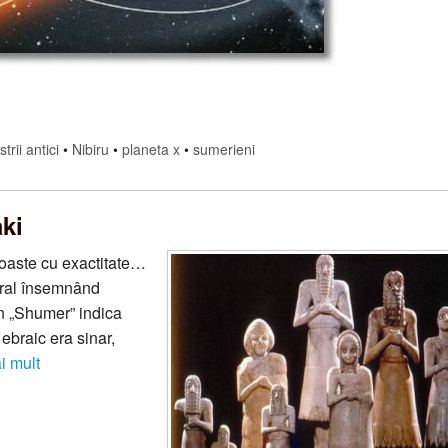
trii antici
•
Nibiru
•
planeta x
•
sumerieni
ki
noaste cu exactitate…
eral însemnând
n „Shumer” indica
ebraic era sinar,
i mult