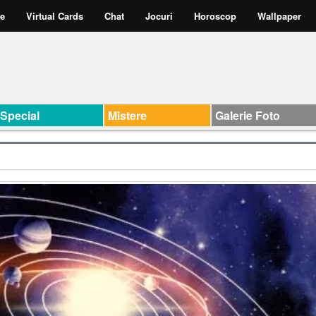
te
Virtual Cards
Chat
Jocuri
Horoscop
Wallpaper
Special
Mistere
Galerie Foto