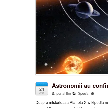
Astronomii au confir
FEB
24
portal tfm
Special
2016
Despre misterioasa Planeta X wikipedia ne 