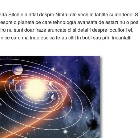
ria Sitchin a aflat despre Nibiru din vechile tablite sumeriene. 
despre o planeta pe care tehnologia avansata de astazi nu o po
u nu sunt doar fraze aruncate ci si detalii despre locuitorii ei,
ehnice care ma indoiesc ca le-au citit in bobi sau prin incantatii