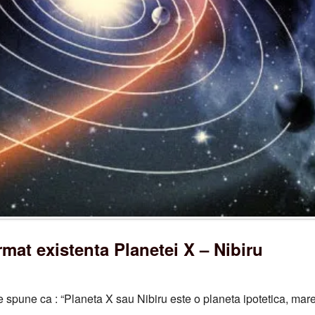
mat existenta Planetei X – Nibiru
spune ca : “Planeta X sau Nibiru este o planeta ipotetica, mare