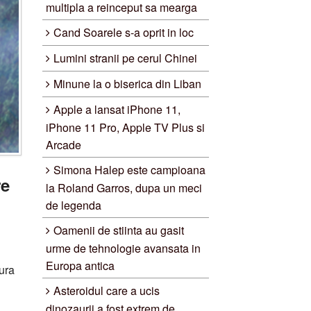
multipla a reinceput sa mearga
Cand Soarele s-a oprit in loc
Lumini stranii pe cerul Chinei
Minune la o biserica din Liban
Apple a lansat iPhone 11,
iPhone 11 Pro, Apple TV Plus si
Arcade
Simona Halep este campioana
re
la Roland Garros, dupa un meci
de legenda
Oamenii de stiinta au gasit
urme de tehnologie avansata in
Europa antica
ura
Asteroidul care a ucis
dinozaurii a fost extrem de