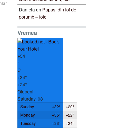
hiar
Daniela
on
Papusi din foi de
porumb – foto
Vremea
+
34
°
C
+
34°
+
24°
Otopeni
Saturday, 08
Sunday
+
32°
+
20°
Monday
+
35°
+
22°
Tuesday
+
38°
+
24°