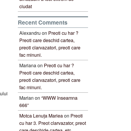
ciudat
Recent Comments
Alexandru
on
Preoti cu har ?
Preoti care deschid cartea,
preoti clarvazatori, preoti care
fac minuni.
Mariana
on
Preoti cu har ?
Preoti care deschid cartea,
preoti clarvazatori, preoti care
fac minuni.
ului
Marian
on
“WWW înseamna
666”
Motca Lenuța Mariea
on
Preoti
cu har 3. Preot clarvazator, preot
care deschide cartea, etc.