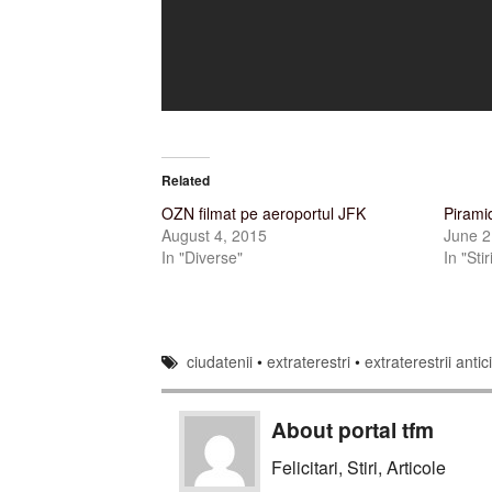
Related
OZN filmat pe aeroportul JFK
Pirami
August 4, 2015
June 2
In "Diverse"
In "Stir
ciudatenii
•
extraterestri
•
extraterestrii antic
About portal tfm
Felicitari, Stiri, Articole