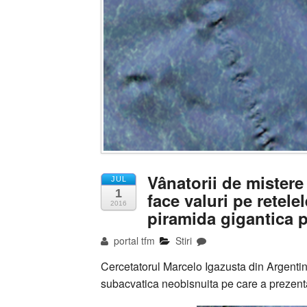
Vânatorii de mistere
JUL
1
face valuri pe retelel
2016
piramida gigantica p
portal tfm
Stiri
Cercetatorul Marcelo Igazusta din Argentina
subacvatica neobisnuita pe care a prezentat