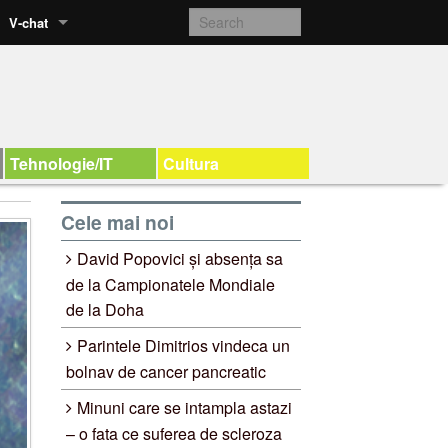
V-chat
Tehnologie/IT
Cultura
Cele mai noi
David Popovici și absența sa
de la Campionatele Mondiale
de la Doha
Parintele Dimitrios vindeca un
bolnav de cancer pancreatic
Minuni care se intampla astazi
– o fata ce suferea de scleroza