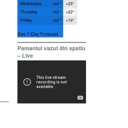
Wednesday
+
34°
+
25°
Thursday
+
32°
+
22°
Friday
+
32°
+
19°
See 7-Day Forecast
Pamantul vazut din spatiu
– Live