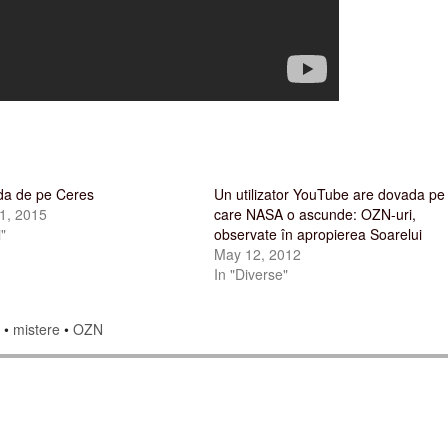
da de pe Ceres
Un utilizator YouTube are dovada pe
1, 2015
care NASA o ascunde: OZN-uri,
i"
observate în apropierea Soarelui
May 12, 2012
In "Diverse"
i
•
mistere
•
OZN