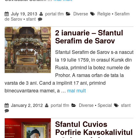
July 19, 2013
portal tfm
Diverse
Religie
•
Serafim
de Sarov
•
sfant
2 ianuarie – Sfantul
Serafim de Sarov
Sfantul Serafim de Sarov s-a nascut
la 19 iulie 1759, in orasul Kursk din
Rusia, primind la botez numele de
Prohor. A ramas orfan de tata la
varsta de 3 ani. Cand a implinit 17 ani, primind
binecuvantarea mamei, a …
mai mult
January 2, 2012
portal tfm
Diverse
•
Special
sfant
Sfantul Cuvios
Porfirie Kavsokalivitul