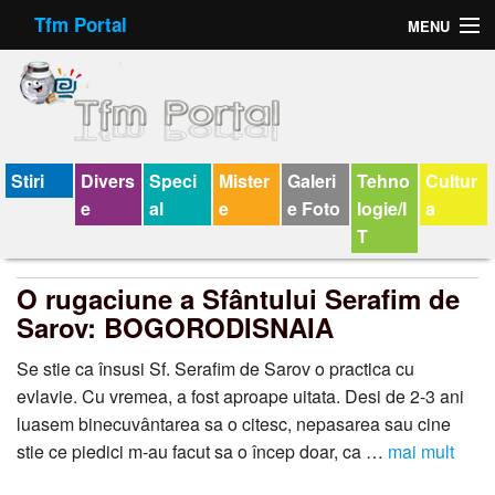
Tfm Portal
MENU
Forum
Felicitari animate
Virtual Cards
Stiri
Divers
Speci
Mister
Galeri
Tehno
Cultur
e
al
e
e Foto
logie/I
a
Chat
T
Jocuri
O rugaciune a Sfântului Serafim de
Horoscop
Sarov: BOGORODISNAIA
Wallpaper
Se stie ca însusi Sf. Serafim de Sarov o practica cu
evlavie. Cu vremea, a fost aproape uitata. Desi de 2-3 ani
V-chat
luasem binecuvântarea sa o citesc, nepasarea sau cine
stie ce piedici m-au facut sa o încep doar, ca …
mai mult