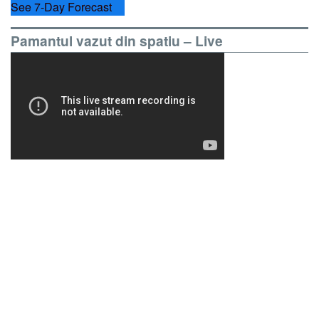
See 7-Day Forecast
Pamantul vazut din spatiu – Live