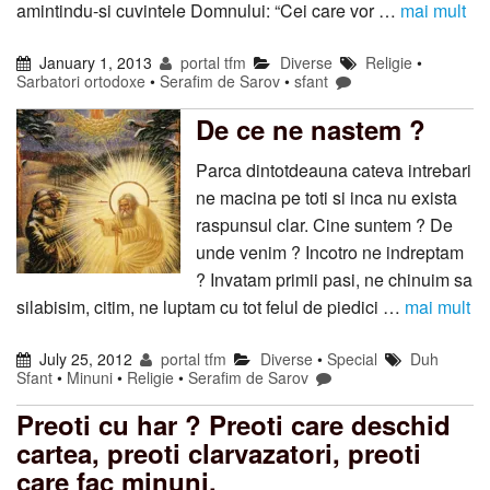
amintindu-si cuvintele Domnului: “Cei care vor …
mai mult
January 1, 2013
portal tfm
Diverse
Religie
•
Sarbatori ortodoxe
•
Serafim de Sarov
•
sfant
De ce ne nastem ?
Parca dintotdeauna cateva intrebari
ne macina pe toti si inca nu exista
raspunsul clar. Cine suntem ? De
unde venim ? Incotro ne indreptam
? Invatam primii pasi, ne chinuim sa
silabisim, citim, ne luptam cu tot felul de piedici …
mai mult
July 25, 2012
portal tfm
Diverse
•
Special
Duh
Sfant
•
Minuni
•
Religie
•
Serafim de Sarov
Preoti cu har ? Preoti care deschid
cartea, preoti clarvazatori, preoti
care fac minuni.