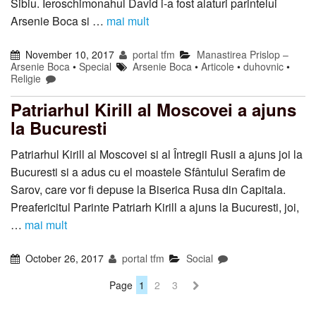
Sibiu. Ieroschimonahul David i-a fost alaturi parintelui
Arsenie Boca si …
mai mult
November 10, 2017
portal tfm
Manastirea Prislop –
Arsenie Boca
•
Special
Arsenie Boca
•
Articole
•
duhovnic
•
Religie
Patriarhul Kirill al Moscovei a ajuns
la Bucuresti
Patriarhul Kirill al Moscovei si al Întregii Rusii a ajuns joi la
Bucuresti si a adus cu el moastele Sfântului Serafim de
Sarov, care vor fi depuse la Biserica Rusa din Capitala.
Preafericitul Parinte Patriarh Kirill a ajuns la Bucuresti, joi,
…
mai mult
October 26, 2017
portal tfm
Social
Page
1
2
3