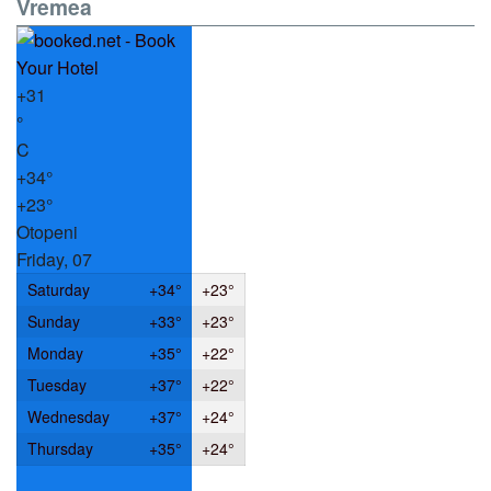
Vremea
+
31
°
C
+
34°
+
23°
Otopeni
Friday, 07
Saturday
+
34°
+
23°
Sunday
+
33°
+
23°
Monday
+
35°
+
22°
Tuesday
+
37°
+
22°
Wednesday
+
37°
+
24°
Thursday
+
35°
+
24°