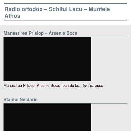
Radio ortodox – Schitul Lacu – Muntele
Athos
Manastirea Prislop – Arsenie Boca
Manastirea Prislop, Arsenie Boca, Ioan de la...
by
Tfmvideo
Sfantul Nectarie