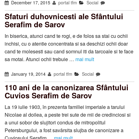
December 17, 2015
portal tfm
Social
Sfaturi duhovnicesti ale Sfântului
Serafim de Sarov
In biserica, atunci cand te rogi, e de folos sa stai cu ochii
inchisi, cu o atentie concentrata si sa deschizi ochii doar
cand te molesesti sau cand somnul iti da tarcoale si te face
sa motai. Atunci ochii trebuie …
mai mult
January 19, 2014
portal tfm
Social
110 ani de la canonizarea Sfântului
Cuvios Serafim de Sarov
La 19 iulie 1903, în prezenta familiei imperiale a tarului
Nicolae al doilea, a peste trei sute de mii de credinciosi si
a unui sobor de slujitori condus de mitropolitul
Petersburgului, a fost savârsita slujba de canonizare a
Cuviosului Serafim …
mai mult