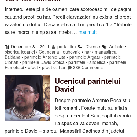
Internetul este plin de oameni care scotocesc mii de pagini
cautand preoti cu har. Preoti clarvazatori nu exista, ci preoti
vazatori cu duhul. Daca vrei sa afli un preot cu “har” trebuie
sa te intorci in timp si sa intrebi …
mai mult
December 31, 2011
portal tfm
Diverse
Articole
•
biserica Icoanei
•
Cotmeana
•
duhovnic
•
har
•
manastirea
Baldana
•
parintele Antonie Lita
•
parintele Argatu
•
parintele
Ciprian
•
parintele David Stoica
•
parintele Pandelica
•
parintele
Pomohaci
•
preot
•
preot cu har
386 Comments
Ucenicul parintelui
David
Despre parintele Arsenie Boca stiu
toti romanii. Foarte multi au aflat si
despre ucenicul Sau, copilul caruia
i-a spus ca va deveni monah,
parintele David – staretul Manastirii Sadinca din judetul