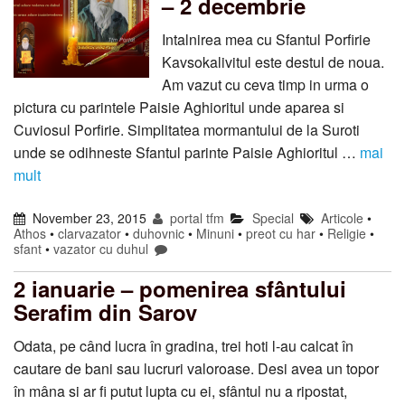
– 2 decembrie
Intalnirea mea cu Sfantul Porfirie
Kavsokalivitul este destul de noua.
Am vazut cu ceva timp in urma o
pictura cu parintele Paisie Aghioritul unde aparea si
Cuviosul Porfirie. Simplitatea mormantului de la Suroti
unde se odihneste Sfantul parinte Paisie Aghioritul …
mai
mult
November 23, 2015
portal tfm
Special
Articole
•
Athos
•
clarvazator
•
duhovnic
•
Minuni
•
preot cu har
•
Religie
•
sfant
•
vazator cu duhul
2 ianuarie – pomenirea sfântului
Serafim din Sarov
Odata, pe când lucra în gradina, trei hoti l-au calcat în
cautare de bani sau lucruri valoroase. Desi avea un topor
în mâna si ar fi putut lupta cu ei, sfântul nu a ripostat,